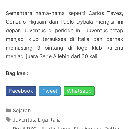
Sementara nama-nama seperti Carlos Tevez,
Gonzalo Higuain dan Paolo Dybala mengisi lini
depan Juventus di periode ini. Juventus tetap
menjadi klub tersukses di Italia dan berhak
memasang 3 bintang di logo klub karena
menjadi juara Serie A lebih dari 30 kali.
Bagikan :
Facebook
Tweet
Whatsapp
Kategori
Sejarah
Tag
Juventus
,
Liga Italia
Navigasi
Profil PSG | Fakta, Logo, Stadion dan Daftar