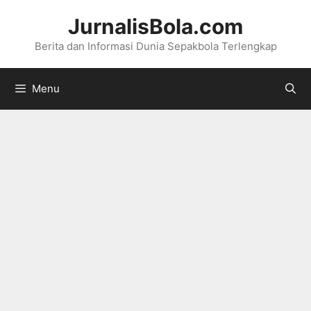
Langsung
JurnalisBola.com
ke
Berita dan Informasi Dunia Sepakbola Terlengkap
isi
Menu