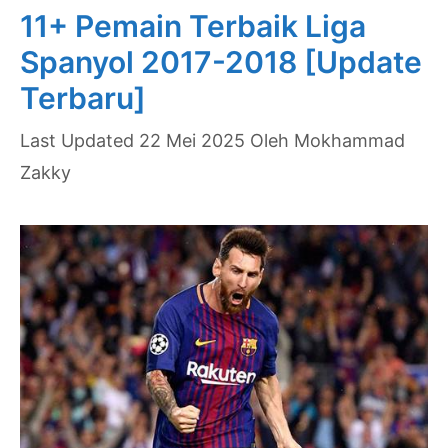
11+ Pemain Terbaik Liga
Spanyol 2017-2018 [Update
Terbaru]
22 Mei 2025
Oleh
Mokhammad
Zakky