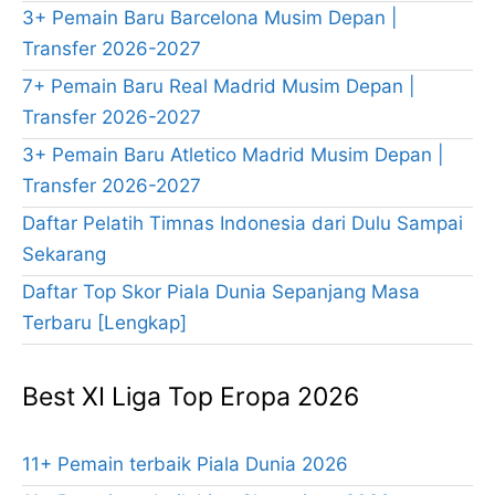
3+ Pemain Baru Barcelona Musim Depan |
Transfer 2026-2027
7+ Pemain Baru Real Madrid Musim Depan |
Transfer 2026-2027
3+ Pemain Baru Atletico Madrid Musim Depan |
Transfer 2026-2027
Daftar Pelatih Timnas Indonesia dari Dulu Sampai
Sekarang
Daftar Top Skor Piala Dunia Sepanjang Masa
Terbaru [Lengkap]
Best XI Liga Top Eropa 2026
11+ Pemain terbaik Piala Dunia 2026