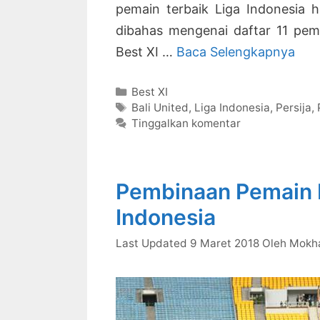
pemain terbaik Liga Indonesia h
dibahas mengenai daftar 11 pem
11
Best XI …
Baca Selengkapnya
Pem
Kategori
Best XI
Terb
Tag
Bali United
,
Liga Indonesia
,
Persija
,
Liga
Tinggalkan komentar
Ind
Tah
201
Pembinaan Pemain 
Ter
Indonesia
9 Maret 2018
Oleh
Mokh