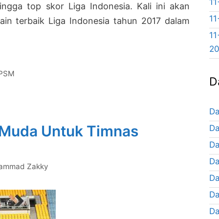
11
ingga top skor Liga Indonesia. Kali ini akan
11
ain terbaik Liga Indonesia tahun 2017 dalam
11
2
ain
aik
PSM
D
onesia
un
Da
7
Muda Untuk Timnas
Da
baru
Da
Da
ammad Zakky
Da
Da
Da