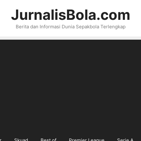
JurnalisBola.com
Berita dan Informasi Dunia Sepakbola Terlengkap
r
Skuad
Best of
Premier League
Serie A