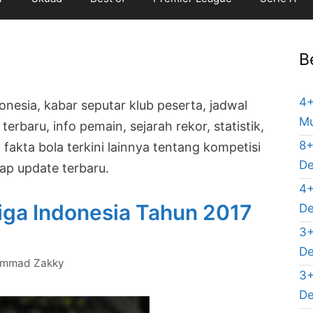
B
4+
onesia, kabar seputar klub peserta, jadwal
Mu
erbaru, info pemain, sejarah rekor, statistik,
8+
 fakta bola terkini lainnya tentang kompetisi
De
ap update terbaru.
4+
iga Indonesia Tahun 2017
De
3+
De
mmad Zakky
3+
De