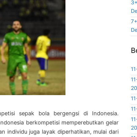
3+
De
7+
De
B
11
11
2
11
11
etisi sepak bola bergengsi di Indonesia.
11
 Indonesia berkompetisi memperebutkan gelar
2
ian individu juga layak diperhatikan, mulai dari