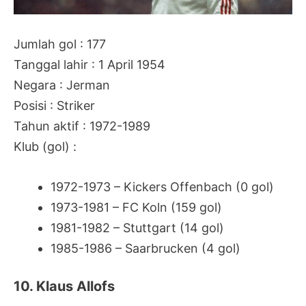
Jumlah gol : 177
Tanggal lahir : 1 April 1954
Negara : Jerman
Posisi : Striker
Tahun aktif : 1972-1989
Klub (gol) :
1972-1973 – Kickers Offenbach (0 gol)
1973-1981 – FC Koln (159 gol)
1981-1982 – Stuttgart (14 gol)
1985-1986 – Saarbrucken (4 gol)
10. Klaus Allofs