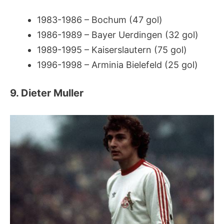
1983-1986 – Bochum (47 gol)
1986-1989 – Bayer Uerdingen (32 gol)
1989-1995 – Kaiserslautern (75 gol)
1996-1998 – Arminia Bielefeld (25 gol)
9. Dieter Muller