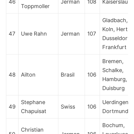
46
Jerman
108
Kaiserslaute
Toppmoller
Gladbach,
Koln, Hertha
47
Uwe Rahn
Jerman
107
Dusseldorf,
Frankfurt
Bremen,
Schalke,
48
Ailton
Brasil
106
Hamburg,
Duisburg
Stephane
Uerdingen,
49
Swiss
106
Chapuisat
Dortmund
Bochum,
Christian