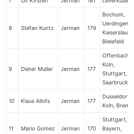
7
Ulf Kirsten
Jerman
181
Leverkusen
Bochum,
Uerdingen,
8
Stefan Kuntz
Jerman
179
Kaiserslaute
Bielefeld
Offenbach,
Koln,
9
Dieter Muller
Jerman
177
Stuttgart,
Saarbrucke
Dusseldorf,
10
Klaus Allofs
Jerman
177
Koln, Breme
Stuttgart,
11
Mario Gomez
Jerman
170
Bayern,