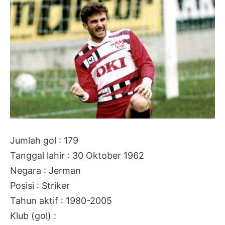
Jumlah gol : 179
Tanggal lahir : 30 Oktober 1962
Negara : Jerman
Posisi : Striker
Tahun aktif : 1980-2005
Klub (gol) :