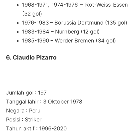
1968-1971, 1974-1976 – Rot-Weiss Essen
(32 gol)
1976-1983 – Borussia Dortmund (135 gol)
1983-1984 – Nurnberg (12 gol)
1985-1990 – Werder Bremen (34 gol)
6. Claudio Pizarro
Jumlah gol : 197
Tanggal lahir : 3 Oktober 1978
Negara : Peru
Posisi : Striker
Tahun aktif : 1996-2020