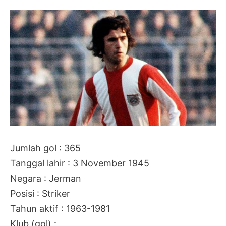
Jumlah gol : 365
Tanggal lahir : 3 November 1945
Negara : Jerman
Posisi : Striker
Tahun aktif : 1963-1981
Klub (gol) :