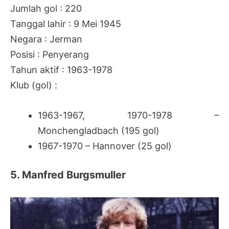
Jumlah gol : 220
Tanggal lahir : 9 Mei 1945
Negara : Jerman
Posisi : Penyerang
Tahun aktif : 1963-1978
Klub (gol) :
1963-1967, 1970-1978 –
Monchengladbach (195 gol)
1967-1970 – Hannover (25 gol)
5. Manfred Burgsmuller