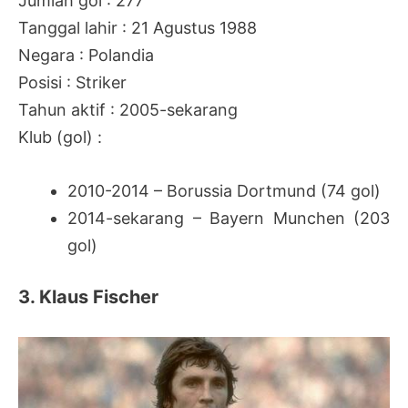
Jumlah gol : 277
Tanggal lahir : 21 Agustus 1988
Negara : Polandia
Posisi : Striker
Tahun aktif : 2005-sekarang
Klub (gol) :
2010-2014 – Borussia Dortmund (74 gol)
2014-sekarang – Bayern Munchen (203
gol)
3. Klaus Fischer