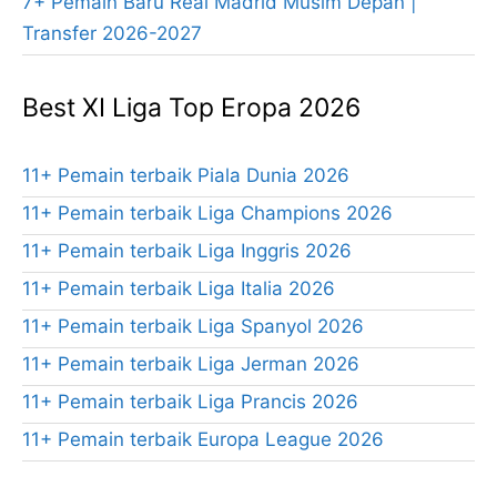
7+ Pemain Baru Real Madrid Musim Depan |
Transfer 2026-2027
Best XI Liga Top Eropa 2026
11+ Pemain terbaik Piala Dunia 2026
11+ Pemain terbaik Liga Champions 2026
11+ Pemain terbaik Liga Inggris 2026
11+ Pemain terbaik Liga Italia 2026
11+ Pemain terbaik Liga Spanyol 2026
11+ Pemain terbaik Liga Jerman 2026
11+ Pemain terbaik Liga Prancis 2026
11+ Pemain terbaik Europa League 2026