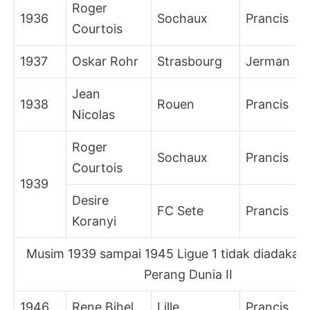
Roger
1936
Sochaux
Prancis
Courtois
1937
Oskar Rohr
Strasbourg
Jerman
Jean
1938
Rouen
Prancis
Nicolas
Roger
Sochaux
Prancis
Courtois
1939
Desire
FC Sete
Prancis
Koranyi
Musim 1939 sampai 1945 Ligue 1 tidak diadakan
Perang Dunia II
1946
Rene Bihel
Lille
Prancis