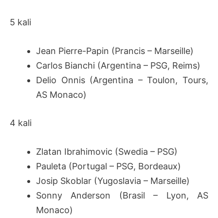
5 kali
Jean Pierre-Papin (Prancis – Marseille)
Carlos Bianchi (Argentina – PSG, Reims)
Delio Onnis (Argentina – Toulon, Tours,
AS Monaco)
4 kali
Zlatan Ibrahimovic (Swedia – PSG)
Pauleta (Portugal – PSG, Bordeaux)
Josip Skoblar (Yugoslavia – Marseille)
Sonny Anderson (Brasil – Lyon, AS
Monaco)