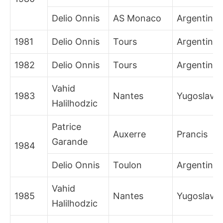
Delio Onnis
AS Monaco
Argentina
1981
Delio Onnis
Tours
Argentina
1982
Delio Onnis
Tours
Argentina
Vahid
1983
Nantes
Yugoslavia
Halilhodzic
Patrice
Auxerre
Prancis
Garande
1984
Delio Onnis
Toulon
Argentina
Vahid
1985
Nantes
Yugoslavia
Halilhodzic