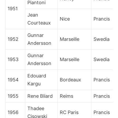
Piantoni
1951
Jean
Nice
Prancis
Courteaux
Gunnar
1952
Marseille
Swedia
Andersson
Gunnar
1953
Marseille
Swedia
Andersson
Edouard
1954
Bordeaux
Prancis
Kargu
1955
Rene Bliard
Reims
Prancis
Thadee
1956
RC Paris
Prancis
Cisowski