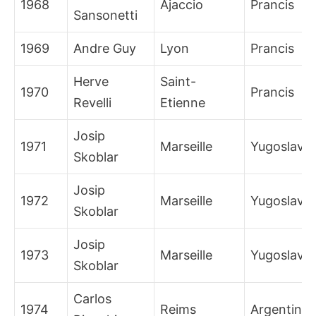
1968
Ajaccio
Prancis
Sansonetti
1969
Andre Guy
Lyon
Prancis
Herve
Saint-
1970
Prancis
Revelli
Etienne
Josip
1971
Marseille
Yugoslavia
Skoblar
Josip
1972
Marseille
Yugoslavia
Skoblar
Josip
1973
Marseille
Yugoslavia
Skoblar
Carlos
1974
Reims
Argentina