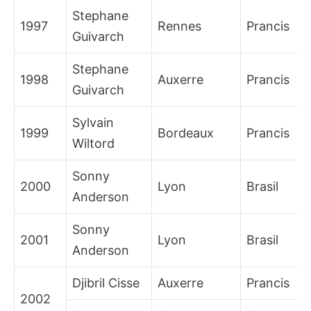
Stephane
1997
Rennes
Prancis
Guivarch
Stephane
1998
Auxerre
Prancis
Guivarch
Sylvain
1999
Bordeaux
Prancis
Wiltord
Sonny
2000
Lyon
Brasil
Anderson
Sonny
2001
Lyon
Brasil
Anderson
Djibril Cisse
Auxerre
Prancis
2002