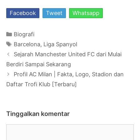
Facebook
Tweet
Whatsapp
Kategori
Biografi
Tag
Barcelona
,
Liga Spanyol
Navigasi
Sejarah Manchester United FC dari Mulai
Tulisan
Berdiri Sampai Sekarang
Profil AC Milan | Fakta, Logo, Stadion dan
Daftar Trofi Klub [Terbaru]
Tinggalkan komentar
Komentar