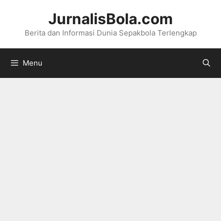
Langsung
JurnalisBola.com
ke
Berita dan Informasi Dunia Sepakbola Terlengkap
isi
Menu