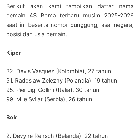
Berikut akan kami tampilkan daftar nama
pemain AS Roma terbaru musim 2025-2026
saat ini beserta nomor punggung, asal negara,
posisi dan usia pemain.
Kiper
32. Devis Vasquez (Kolombia), 27 tahun
91. Radoslaw Zelezny (Polandia), 19 tahun
95. Pierluigi Gollini (Italia), 30 tahun
99. Mile Svilar (Serbia), 26 tahun
Bek
2. Devyne Rensch (Belanda), 22 tahun