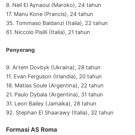
8. Neil El Aynaoui (Maroko), 24 tahun
17. Manu Kone (Prancis), 24 tahun
35. Tommaso Baldanzi (Italia), 22 tahun
61. Niccolo Pisilli (Italia), 21 tahun
Penyerang
9. Artem Dovbyk (Ukraina), 28 tahun
11. Evan Ferguson (Irlandia), 20 tahun
18. Matias Soule (Argentina), 22 tahun
21. Paulo Dybala (Argentina), 31 tahun
31. Leon Bailey (Jamaika), 28 tahun
92. Stephan El Shaarawy (Italia), 32 tahun
Formasi AS Roma