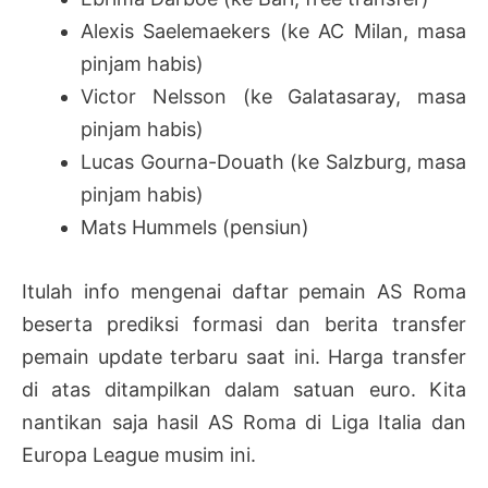
Alexis Saelemaekers (ke AC Milan, masa
pinjam habis)
Victor Nelsson (ke Galatasaray, masa
pinjam habis)
Lucas Gourna-Douath (ke Salzburg, masa
pinjam habis)
Mats Hummels (pensiun)
Itulah info mengenai daftar pemain AS Roma
beserta prediksi formasi dan berita transfer
pemain update terbaru saat ini. Harga transfer
di atas ditampilkan dalam satuan euro. Kita
nantikan saja hasil AS Roma di Liga Italia dan
Europa League musim ini.