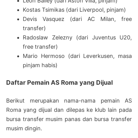
Leon Bailey (dari Aston Villa, pinjam)
Kostas Tsimikas (dari Liverpool, pinjam)
Devis Vasquez (dari AC Milan, free
transfer)
Radoslaw Zelezny (dari Juventus U20,
free transfer)
Mario Hermoso (dari Leverkusen, masa
pinjam habis)
Daftar Pemain AS Roma yang Dijual
Berikut merupakan nama-nama pemain AS
Roma yang dijual dan dilepas ke klub lain pada
bursa transfer musim panas dan bursa transfer
musim dingin.