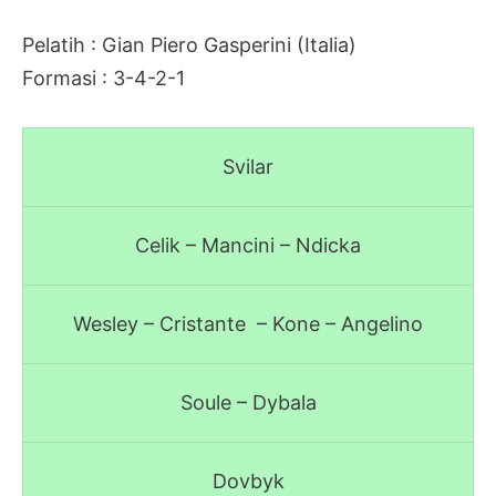
Pelatih : Gian Piero Gasperini (Italia)
Formasi : 3-4-2-1
Svilar
Celik – Mancini – Ndicka
Wesley – Cristante – Kone – Angelino
Soule – Dybala
Dovbyk