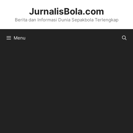
Langsung
JurnalisBola.com
ke
Berita dan Informasi Dunia Sepakbola Terlengkap
isi
Menu