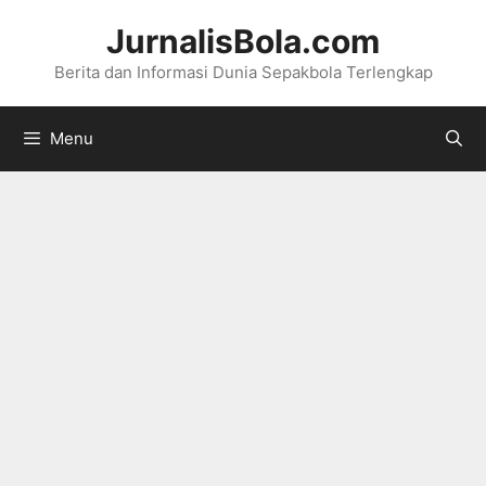
Langsung
JurnalisBola.com
ke
Berita dan Informasi Dunia Sepakbola Terlengkap
isi
Menu