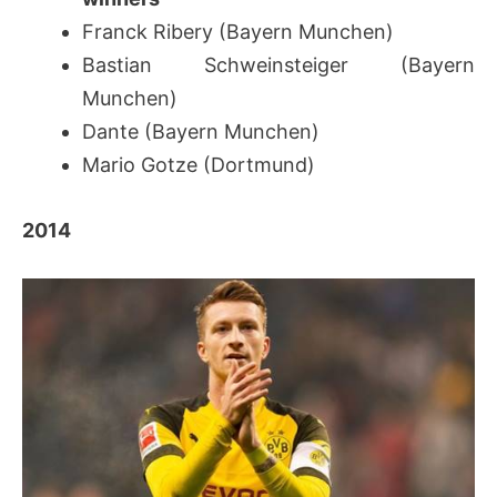
Franck Ribery (Bayern Munchen)
Bastian Schweinsteiger (Bayern
Munchen)
Dante (Bayern Munchen)
Mario Gotze (Dortmund)
2014