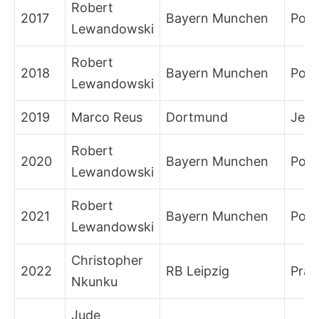
Robert
2017
Bayern Munchen
Pola
Lewandowski
Robert
2018
Bayern Munchen
Pola
Lewandowski
2019
Marco Reus
Dortmund
Jer
Robert
2020
Bayern Munchen
Pola
Lewandowski
Robert
2021
Bayern Munchen
Pola
Lewandowski
Christopher
2022
RB Leipzig
Pran
Nkunku
Jude