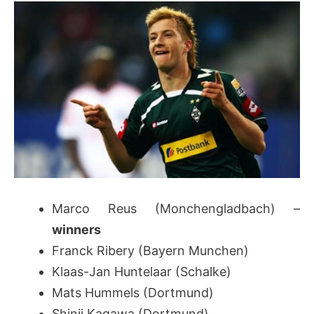
Marco Reus (Monchengladbach) –
winners
Franck Ribery (Bayern Munchen)
Klaas-Jan Huntelaar (Schalke)
Mats Hummels (Dortmund)
Shinji Kagawa (Dortmund)