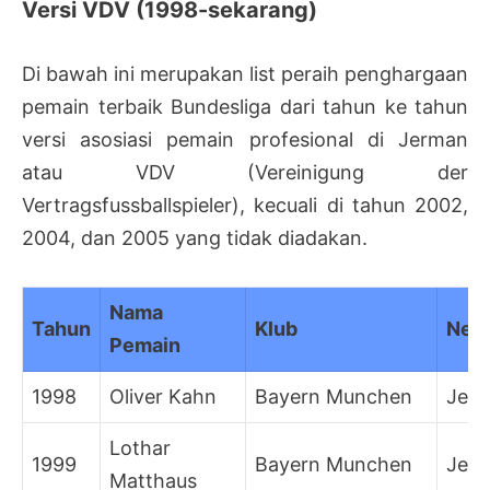
Versi VDV (1998-sekarang)
Di bawah ini merupakan list peraih penghargaan
pemain terbaik Bundesliga dari tahun ke tahun
versi asosiasi pemain profesional di Jerman
atau VDV (Vereinigung der
Vertragsfussballspieler), kecuali di tahun 2002,
2004, dan 2005 yang tidak diadakan.
Nama
Tahun
Klub
Neg
Pemain
1998
Oliver Kahn
Bayern Munchen
Jer
Lothar
1999
Bayern Munchen
Jer
Matthaus