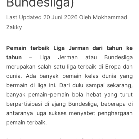
Bundesliga)
20 Juni 2026
Oleh
Mokhammad
Zakky
Pemain terbaik Liga Jerman dari tahun ke
tahun
– Liga Jerman atau Bundesliga
merupakan salah satu liga terbaik di Eropa dan
dunia. Ada banyak pemain kelas dunia yang
bermain di liga ini. Dari dulu sampai sekarang,
banyak pemain-pemain bola hebat yang turut
berpartisipasi di ajang Bundesliga, beberapa di
antaranya juga sukses menyabet penghargaan
pemain terbaik.