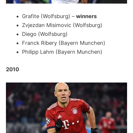
Grafite (Wolfsburg) –
winners
Zvjezdan Misimovic (Wolfsburg)
Diego (Wolfsburg)
Franck Ribery (Bayern Munchen)
Philipp Lahm (Bayern Munchen)
2010