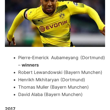
Pierre-Emerick Aubameyang (Dortmund)
–
winners
Robert Lewandowski (Bayern Munchen)
Henrikh Mkhitaryan (Dortmund)
Thomas Muller (Bayern Munchen)
David Alaba (Bayern Munchen)
2017