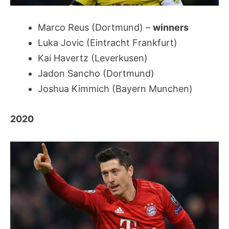
Marco Reus (Dortmund) –
winners
Luka Jovic (Eintracht Frankfurt)
Kai Havertz (Leverkusen)
Jadon Sancho (Dortmund)
Joshua Kimmich (Bayern Munchen)
2020