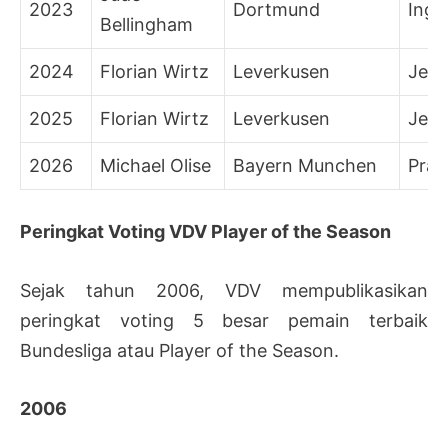
2023
Dortmund
Ingg
Bellingham
2024
Florian Wirtz
Leverkusen
Jer
2025
Florian Wirtz
Leverkusen
Jer
2026
Michael Olise
Bayern Munchen
Pran
Peringkat Voting VDV Player of the Season
Sejak tahun 2006, VDV mempublikasikan
peringkat voting 5 besar pemain terbaik
Bundesliga atau Player of the Season.
2006