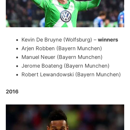
Kevin De Bruyne (Wolfsburg) –
winners
Arjen Robben (Bayern Munchen)
Manuel Neuer (Bayern Munchen)
Jerome Boateng (Bayern Munchen)
Robert Lewandowski (Bayern Munchen)
2016