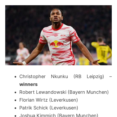
Christopher Nkunku (RB Leipzig) –
winners
Robert Lewandowski (Bayern Munchen)
Florian Wirtz (Leverkusen)
Patrik Schick (Leverkusen)
Joshua Kimmich (Bayern Munchen)