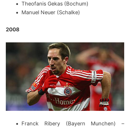
Theofanis Gekas (Bochum)
Manuel Neuer (Schalke)
2008
Franck Ribery (Bayern Munchen) –