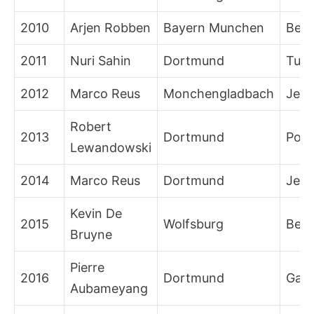
2010
Arjen Robben
Bayern Munchen
Bela
2011
Nuri Sahin
Dortmund
Turk
2012
Marco Reus
Monchengladbach
Jer
Robert
2013
Dortmund
Pola
Lewandowski
2014
Marco Reus
Dortmund
Jer
Kevin De
2015
Wolfsburg
Belg
Bruyne
Pierre
2016
Dortmund
Gab
Aubameyang