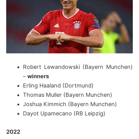
Robert Lewandowski (Bayern Munchen)
–
winners
Erling Haaland (Dortmund)
Thomas Muller (Bayern Munchen)
Joshua Kimmich (Bayern Munchen)
Dayot Upamecano (RB Leipzig)
2022