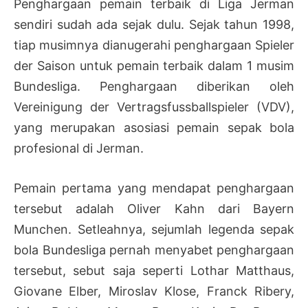
Penghargaan pemain terbaik di Liga Jerman
sendiri sudah ada sejak dulu. Sejak tahun 1998,
tiap musimnya dianugerahi penghargaan Spieler
der Saison untuk pemain terbaik dalam 1 musim
Bundesliga. Penghargaan diberikan oleh
Vereinigung der Vertragsfussballspieler (VDV),
yang merupakan asosiasi pemain sepak bola
profesional di Jerman.
Pemain pertama yang mendapat penghargaan
tersebut adalah Oliver Kahn dari Bayern
Munchen. Setleahnya, sejumlah legenda sepak
bola Bundesliga pernah menyabet penghargaan
tersebut, sebut saja seperti Lothar Matthaus,
Giovane Elber, Miroslav Klose, Franck Ribery,