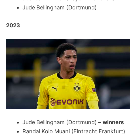
Jude Bellingham (Dortmund)
2023
Jude Bellingham (Dortmund) –
winners
Randal Kolo Muani (Eintracht Frankfurt)