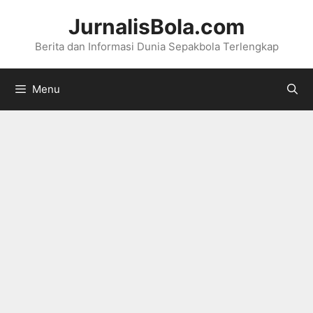
Langsung
JurnalisBola.com
ke
Berita dan Informasi Dunia Sepakbola Terlengkap
isi
Menu