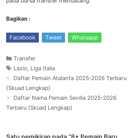
pada bursa transfer mendatang.
Bagikan :
Facebook
Tweet
Whatsapp
Kategori
Transfer
Tag
Lazio
,
Liga Italia
Navigasi
Daftar Pemain Atalanta 2025-2026 Terbaru
Tulisan
(Skuad Lengkap)
Daftar Nama Pemain Sevilla 2025-2026
Terbaru (Skuad Lengkap)
Satu pemikiran pada “8+ Pemain Baru