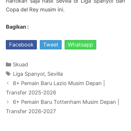
nantikan saja hasil Sevilla di Liga Spanyol dan
Copa del Rey musim ini.
Bagikan :
Facebook
Tweet
Whatsapp
Kategori
Skuad
Tag
Liga Spanyol
,
Sevilla
Navigasi
8+ Pemain Baru Lazio Musim Depan |
Tulisan
Transfer 2025-2026
6+ Pemain Baru Tottenham Musim Depan |
Transfer 2026-2027