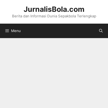
Langsung
JurnalisBola.com
ke
Berita dan Informasi Dunia Sepakbola Terlengkap
isi
Menu