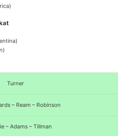
rica)
kat
entina)
n)
Turner
hards – Ream – Robinson
e – Adams – Tillman