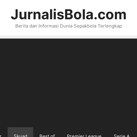
JurnalisBola.com
Berita dan Informasi Dunia Sepakbola Terlengkap
r
Skuad
Best of
Premier League
Serie A