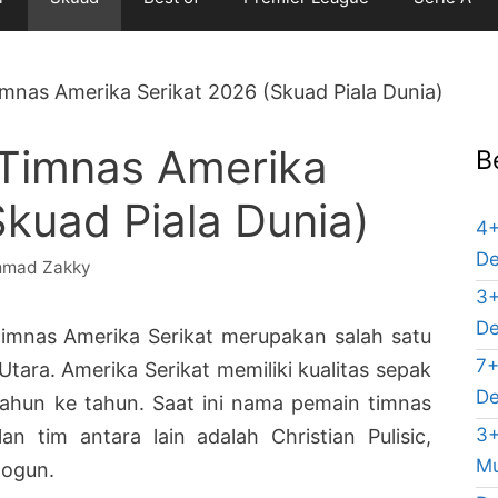
mnas Amerika Serikat 2026 (Skuad Piala Dunia)
 Timnas Amerika
B
Skuad Piala Dunia)
4+
De
mad Zakky
3+
De
imnas Amerika Serikat merupakan salah satu
7+
tara. Amerika Serikat memiliki kualitas sepak
De
tahun ke tahun. Saat ini nama pemain timnas
3+
an tim antara lain adalah Christian Pulisic,
Mu
logun.