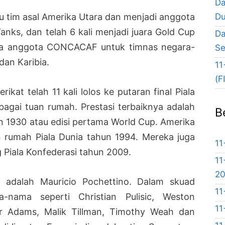
Da
Du
tu tim asal Amerika Utara dan menjadi anggota
anks, dan telah 6 kali menjadi juara Gold Cup
Da
ara anggota CONCACAF untuk timnas negara-
Se
dan Karibia.
11
(F
ikat telah 11 kali lolos ke putaran final Piala
bagai tuan rumah. Prestasi terbaiknya adalah
B
n 1930 atau edisi pertama World Cup. Amerika
n rumah Piala Dunia tahun 1994. Mereka juga
11
g Piala Konfederasi tahun 2009.
11
2
ni adalah Mauricio Pochettino. Dalam skuad
11
a-nama seperti Christian Pulisic, Weston
11
er Adams, Malik Tillman, Timothy Weah dan