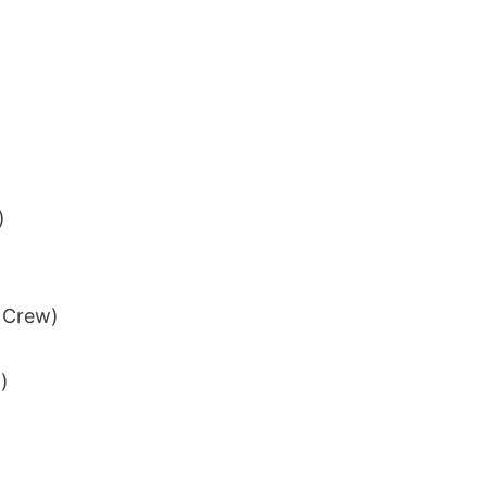
)
s Crew)
)