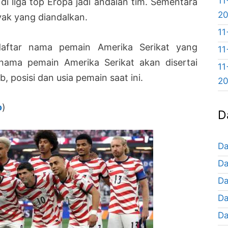
11
i liga top Eropa jadi andalan tim. Sementara
2
yak yang diandalkan.
11
daftar nama pemain Amerika Serikat yang
11
st nama pemain Amerika Serikat akan disertai
11
 posisi dan usia pemain saat ini.
2
o
)
D
Da
Da
Da
Da
Da