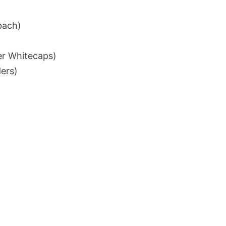
bach)
er Whitecaps)
ders)