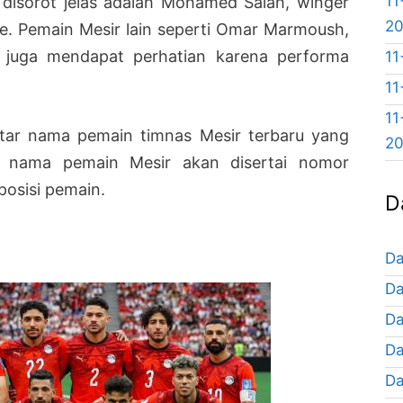
11
disorot jelas adalah Mohamed Salah, winger
2
re. Pemain Mesir lain seperti Omar Marmoush,
 juga mendapat perhatian karena performa
11
11
11
ftar nama pemain timnas Mesir terbaru yang
2
ist nama pemain Mesir akan disertai nomor
posisi pemain.
D
Da
Da
Da
Da
Da