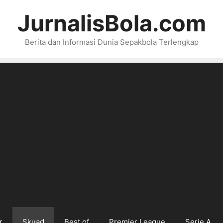
JurnalisBola.com
Berita dan Informasi Dunia Sepakbola Terlengkap
r
Skuad
Best of
Premier League
Serie A