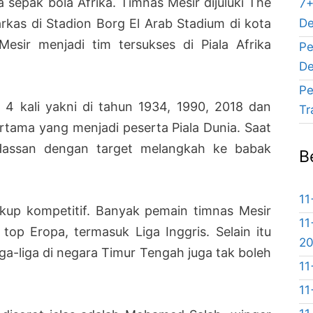
 sepak bola Afrika. Timnas Mesir dijuluki The
7+
De
kas di Stadion Borg El Arab Stadium di kota
Mesir menjadi tim tersukses di Piala Afrika
Pe
De
Pe
s 4 kali yakni di tahun 1934, 1990, 2018 dan
Tr
ertama yang menjadi peserta Piala Dunia. Saat
 Hassan dengan target melangkah ke babak
B
11
up kompetitif. Banyak pemain timnas Mesir
11
a top Eropa, termasuk Liga Inggris. Selain itu
2
liga-liga di negara Timur Tengah juga tak boleh
11
11