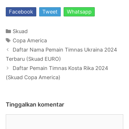
Facebook
Tweet
Whatsapp
Kategori
Skuad
Tag
Copa America
Navigasi
Daftar Nama Pemain Timnas Ukraina 2024
Tulisan
Terbaru (Skuad EURO)
Daftar Pemain Timnas Kosta Rika 2024
(Skuad Copa America)
Tinggalkan komentar
Komentar