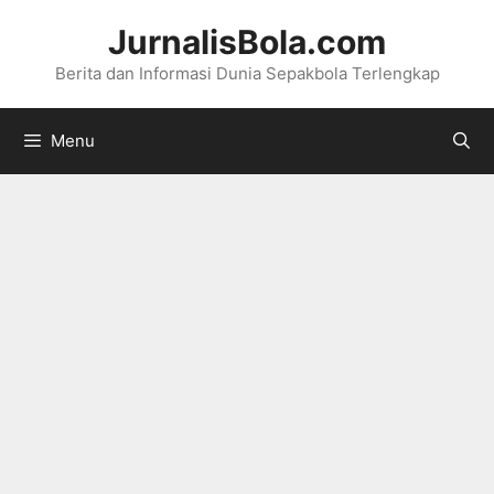
Langsung
JurnalisBola.com
ke
Berita dan Informasi Dunia Sepakbola Terlengkap
isi
Menu