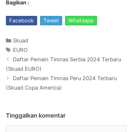
Bagikan :
Facebook
Tweet
Whatsapp
Kategori
Skuad
Tag
EURO
Navigasi
Daftar Pemain Timnas Serbia 2024 Terbaru
Tulisan
(Skuad EURO)
Daftar Pemain Timnas Peru 2024 Terbaru
(Skuad Copa America)
Tinggalkan komentar
Komentar