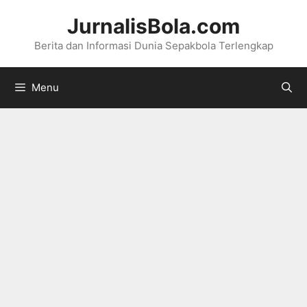
Langsung
JurnalisBola.com
ke
Berita dan Informasi Dunia Sepakbola Terlengkap
isi
Menu