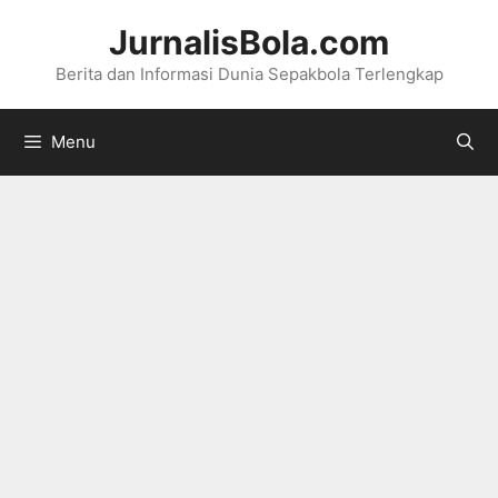
Langsung
JurnalisBola.com
ke
Berita dan Informasi Dunia Sepakbola Terlengkap
isi
Menu