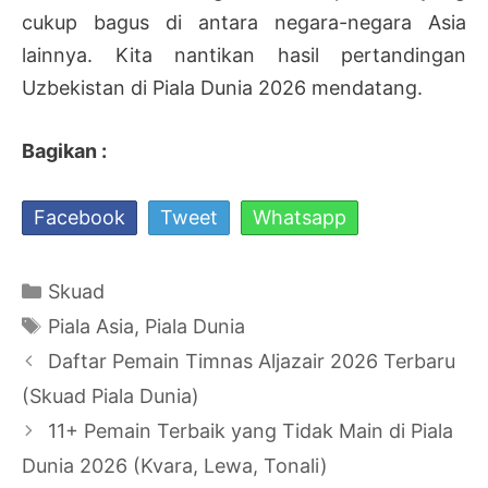
cukup bagus di antara negara-negara Asia
lainnya. Kita nantikan hasil pertandingan
Uzbekistan di Piala Dunia 2026 mendatang.
Bagikan :
Facebook
Tweet
Whatsapp
Kategori
Skuad
Tag
Piala Asia
,
Piala Dunia
Navigasi
Daftar Pemain Timnas Aljazair 2026 Terbaru
Tulisan
(Skuad Piala Dunia)
11+ Pemain Terbaik yang Tidak Main di Piala
Dunia 2026 (Kvara, Lewa, Tonali)