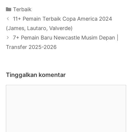
Kategori
Terbaik
Navigasi
11+ Pemain Terbaik Copa America 2024
Tulisan
(James, Lautaro, Valverde)
7+ Pemain Baru Newcastle Musim Depan |
Transfer 2025-2026
Tinggalkan komentar
Komentar