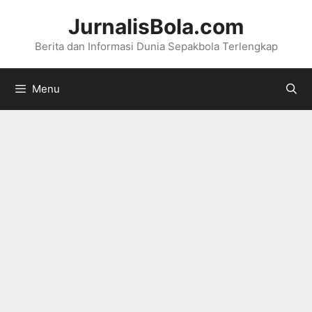
Langsung
JurnalisBola.com
ke
Berita dan Informasi Dunia Sepakbola Terlengkap
isi
Menu