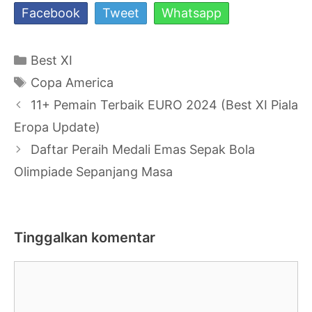
Facebook
Tweet
Whatsapp
Kategori
Best XI
Tag
Copa America
Navigasi
11+ Pemain Terbaik EURO 2024 (Best XI Piala
Tulisan
Eropa Update)
Daftar Peraih Medali Emas Sepak Bola
Olimpiade Sepanjang Masa
Tinggalkan komentar
Komentar