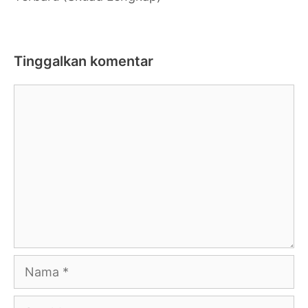
Tinggalkan komentar
Komentar
Nama
Surel