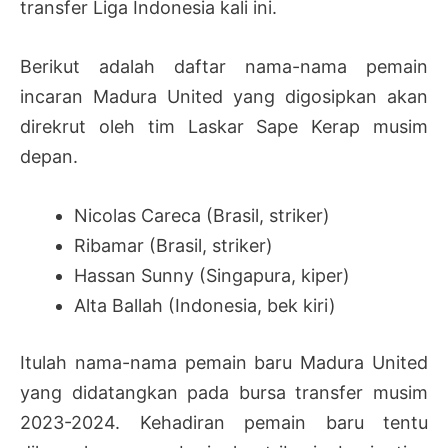
transfer Liga Indonesia kali ini.
Berikut adalah daftar nama-nama pemain
incaran Madura United yang digosipkan akan
direkrut oleh tim Laskar Sape Kerap musim
depan.
Nicolas Careca (Brasil, striker)
Ribamar (Brasil, striker)
Hassan Sunny (Singapura, kiper)
Alta Ballah (Indonesia, bek kiri)
Itulah nama-nama pemain baru Madura United
yang didatangkan pada bursa transfer musim
2023-2024. Kehadiran pemain baru tentu