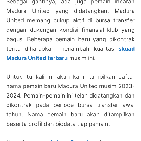
Sebagai gantinya, ada juga pemain incaran
Madura United yang didatangkan. Madura
United memang cukup aktif di bursa transfer
dengan dukungan kondisi finansial klub yang
bagus. Beberapa pemain baru yang dikontrak
tentu diharapkan menambah kualitas
skuad
Madura United terbaru
musim ini.
Untuk itu kali ini akan kami tampilkan daftar
nama pemain baru Madura United musim 2023-
2024. Pemain-pemain ini telah didatangkan dan
dikontrak pada periode bursa transfer awal
tahun. Nama pemain baru akan ditampilkan
beserta profil dan biodata tiap pemain.