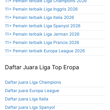
11+ Pemain terbaik Liga Champions 2026
11+ Pemain terbaik Liga Inggris 2026
11+ Pemain terbaik Liga Italia 2026
11+ Pemain terbaik Liga Spanyol 2026
11+ Pemain terbaik Liga Jerman 2026
11+ Pemain terbaik Liga Prancis 2026
11+ Pemain terbaik Europa League 2026
Daftar Juara Liga Top Eropa
Daftar juara Liga Champions
Daftar juara Europa League
Daftar juara Liga Italia
Daftar juara Liga Spanyol