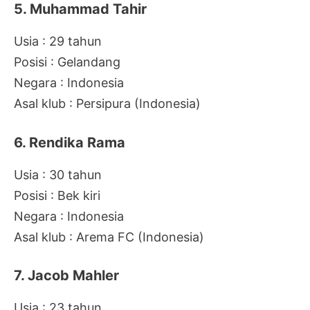
5. Muhammad Tahir
Usia : 29 tahun
Posisi : Gelandang
Negara : Indonesia
Asal klub : Persipura (Indonesia)
6. Rendika Rama
Usia : 30 tahun
Posisi : Bek kiri
Negara : Indonesia
Asal klub : Arema FC (Indonesia)
7. Jacob Mahler
Usia : 23 tahun