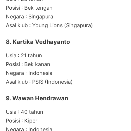
Posisi : Bek tengah
Negara : Singapura
Asal klub : Young Lions (Singapura)
8. Kartika Vedhayanto
Usia : 21 tahun
Posisi : Bek kanan
Negara : Indonesia
Asal klub : PSIS (Indonesia)
9. Wawan Hendrawan
Usia : 40 tahun
Posisi : Kiper
Negara : Indonesia