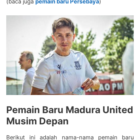
(baca juga
pemain baru Persebaya
)
Pemain Baru Madura United
Musim Depan
Berikut ini adalah nama-nama pemain baru