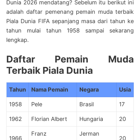
Dunia 2026 mendatang? Sebelum itu berikut ini
adalah daftar pemenang pemain muda terbaik
Piala Dunia FIFA sepanjang masa dari tahun ke
tahun mulai tahun 1958 sampai sekarang
lengkap.
Daftar Pemain Muda
Terbaik Piala Dunia
Tahun
Nama Pemain
Negara
Usia
1958
Pele
Brasil
17
1962
Florian Albert
Hungaria
20
Franz
Jerman
1966
20