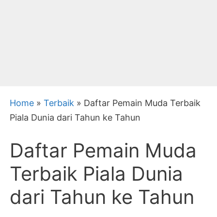
Home
»
Terbaik
»
Daftar Pemain Muda Terbaik
Piala Dunia dari Tahun ke Tahun
Daftar Pemain Muda
Terbaik Piala Dunia
dari Tahun ke Tahun