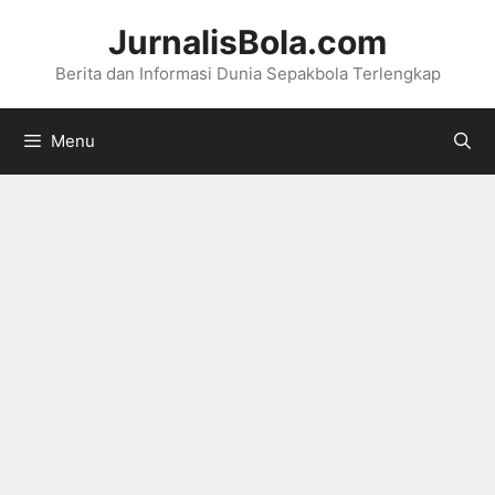
Langsung
JurnalisBola.com
ke
Berita dan Informasi Dunia Sepakbola Terlengkap
isi
Menu