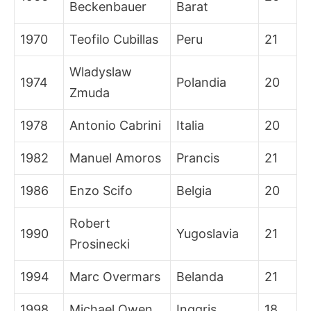
Beckenbauer
Barat
1970
Teofilo Cubillas
Peru
21
Wladyslaw
1974
Polandia
20
Zmuda
1978
Antonio Cabrini
Italia
20
1982
Manuel Amoros
Prancis
21
1986
Enzo Scifo
Belgia
20
Robert
1990
Yugoslavia
21
Prosinecki
1994
Marc Overmars
Belanda
21
1998
Michael Owen
Inggris
18