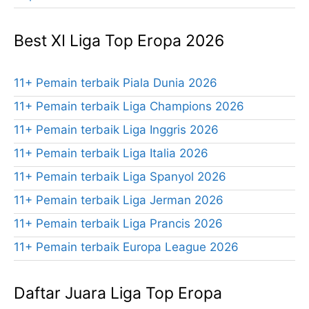
Best XI Liga Top Eropa 2026
11+ Pemain terbaik Piala Dunia 2026
11+ Pemain terbaik Liga Champions 2026
11+ Pemain terbaik Liga Inggris 2026
11+ Pemain terbaik Liga Italia 2026
11+ Pemain terbaik Liga Spanyol 2026
11+ Pemain terbaik Liga Jerman 2026
11+ Pemain terbaik Liga Prancis 2026
11+ Pemain terbaik Europa League 2026
Daftar Juara Liga Top Eropa