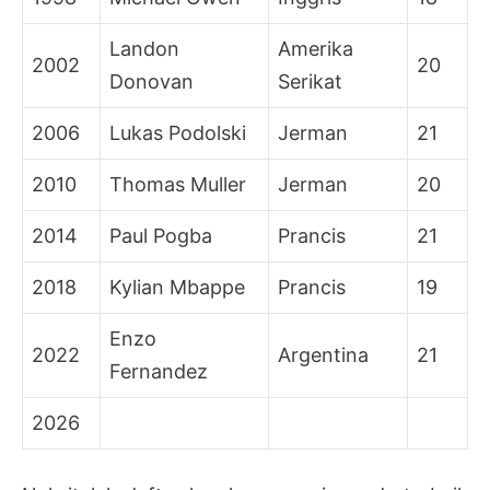
Landon
Amerika
2002
20
Donovan
Serikat
2006
Lukas Podolski
Jerman
21
2010
Thomas Muller
Jerman
20
2014
Paul Pogba
Prancis
21
2018
Kylian Mbappe
Prancis
19
Enzo
2022
Argentina
21
Fernandez
2026