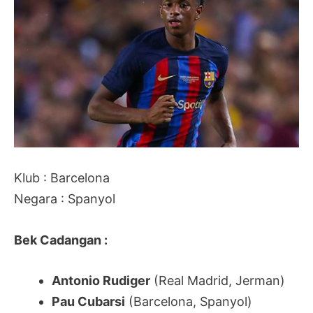
Klub : Barcelona
Negara : Spanyol
Bek Cadangan :
Antonio Rudiger
(Real Madrid, Jerman)
Pau Cubarsi
(Barcelona, Spanyol)