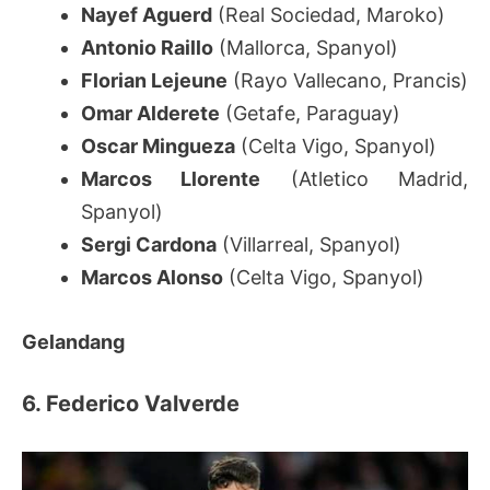
Nayef Aguerd
(Real Sociedad, Maroko)
Antonio Raillo
(Mallorca, Spanyol)
Florian Lejeune
(Rayo Vallecano, Prancis)
Omar Alderete
(Getafe, Paraguay)
Oscar Mingueza
(Celta Vigo, Spanyol)
Marcos Llorente
(Atletico Madrid,
Spanyol)
Sergi Cardona
(Villarreal, Spanyol)
Marcos Alonso
(Celta Vigo, Spanyol)
Gelandang
6. Federico Valverde