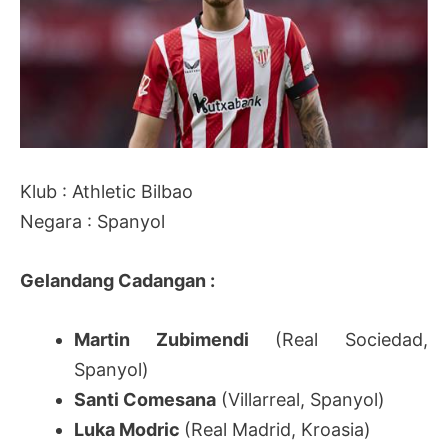
Klub : Athletic Bilbao
Negara : Spanyol
Gelandang Cadangan :
Martin Zubimendi
(Real Sociedad,
Spanyol)
Santi Comesana
(Villarreal, Spanyol)
Luka Modric
(Real Madrid, Kroasia)