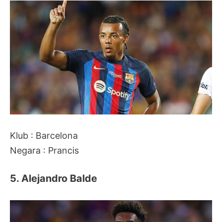
Klub : Barcelona
Negara : Prancis
5. Alejandro Balde