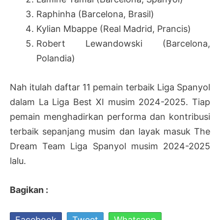
Raphinha (Barcelona, Brasil)
Kylian Mbappe (Real Madrid, Prancis)
Robert Lewandowski (Barcelona,
Polandia)
Nah itulah daftar 11 pemain terbaik Liga Spanyol
dalam La Liga Best XI musim 2024-2025. Tiap
pemain menghadirkan performa dan kontribusi
terbaik sepanjang musim dan layak masuk The
Dream Team Liga Spanyol musim 2024-2025
lalu.
Bagikan :
Facebook
Tweet
Whatsapp