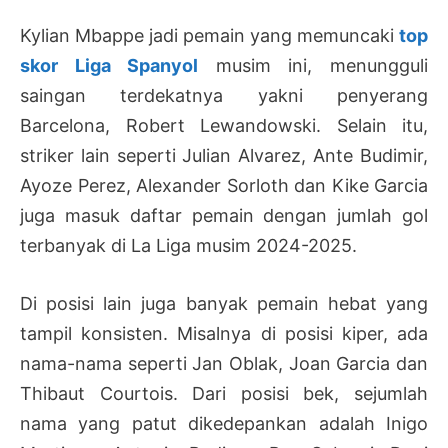
Kylian Mbappe jadi pemain yang memuncaki
top
skor Liga Spanyol
musim ini, menungguli
saingan terdekatnya yakni penyerang
Barcelona, Robert Lewandowski. Selain itu,
striker lain seperti Julian Alvarez, Ante Budimir,
Ayoze Perez, Alexander Sorloth dan Kike Garcia
juga masuk daftar pemain dengan jumlah gol
terbanyak di La Liga musim 2024-2025.
Di posisi lain juga banyak pemain hebat yang
tampil konsisten. Misalnya di posisi kiper, ada
nama-nama seperti Jan Oblak, Joan Garcia dan
Thibaut Courtois. Dari posisi bek, sejumlah
nama yang patut dikedepankan adalah Inigo