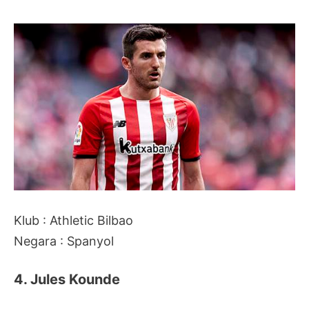
Klub : Athletic Bilbao
Negara : Spanyol
4. Jules Kounde