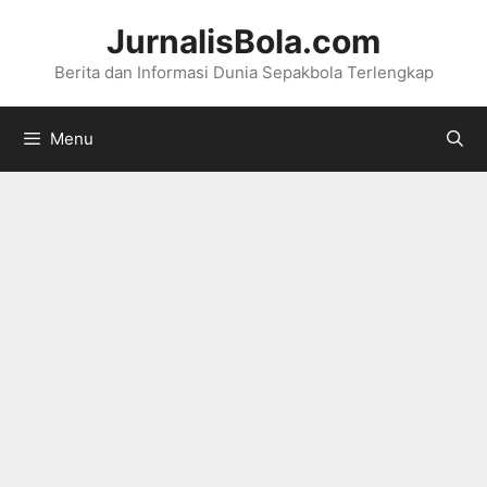
Langsung
JurnalisBola.com
ke
Berita dan Informasi Dunia Sepakbola Terlengkap
isi
Menu