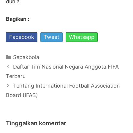
dunia.
Bagikan :
Facebook
Tweet
Whatsapp
Kategori
Sepakbola
Navigasi
Daftar Tim Nasional Negara Anggota FIFA
Tulisan
Terbaru
Tentang International Football Association
Board (IFAB)
Tinggalkan komentar