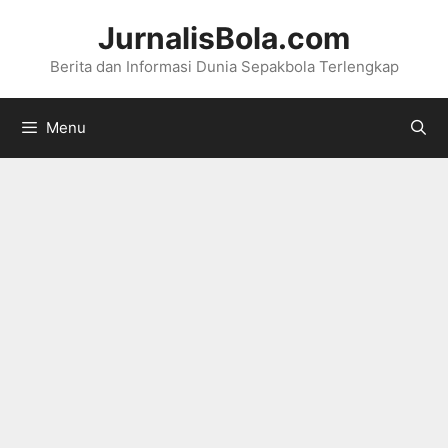
Langsung
JurnalisBola.com
ke
Berita dan Informasi Dunia Sepakbola Terlengkap
isi
Menu