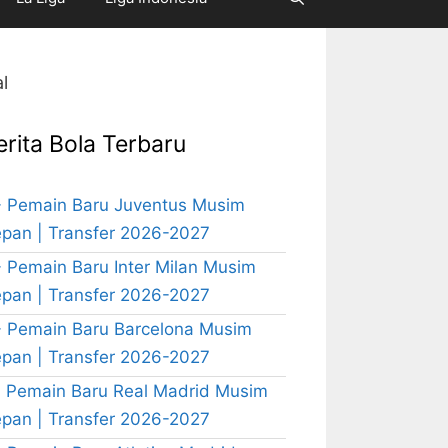
l
erita Bola Terbaru
 Pemain Baru Juventus Musim
pan | Transfer 2026-2027
 Pemain Baru Inter Milan Musim
pan | Transfer 2026-2027
 Pemain Baru Barcelona Musim
pan | Transfer 2026-2027
 Pemain Baru Real Madrid Musim
pan | Transfer 2026-2027