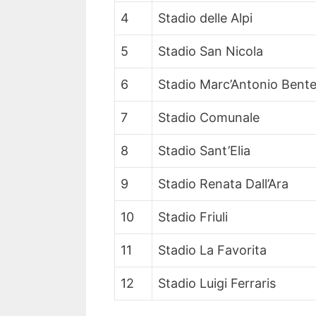
4
Stadio delle Alpi
5
Stadio San Nicola
6
Stadio Marc’Antonio Bent
7
Stadio Comunale
8
Stadio Sant’Elia
9
Stadio Renata Dall’Ara
10
Stadio Friuli
11
Stadio La Favorita
12
Stadio Luigi Ferraris