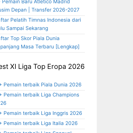
 Pemain Baru Atletico Madrid
sim Depan | Transfer 2026-2027
ftar Pelatih Timnas Indonesia dari
lu Sampai Sekarang
ftar Top Skor Piala Dunia
panjang Masa Terbaru [Lengkap]
est XI Liga Top Eropa 2026
+ Pemain terbaik Piala Dunia 2026
+ Pemain terbaik Liga Champions
026
+ Pemain terbaik Liga Inggris 2026
+ Pemain terbaik Liga Italia 2026