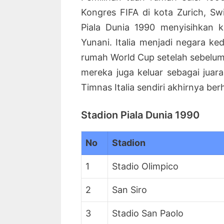
Kongres FIFA di kota Zurich, Sw
Piala Dunia 1990 menyisihkan ka
Yunani. Italia menjadi negara ke
rumah World Cup setelah sebelum
mereka juga keluar sebagai juara.
Timnas Italia sendiri akhirnya be
Stadion Piala Dunia 1990
No
Stadion
1
Stadio Olimpico
2
San Siro
3
Stadio San Paolo