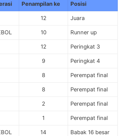
erasi
Penampilan ke
Posisi
12
Juara
BOL
10
Runner up
12
Peringkat 3
9
Peringkat 4
8
Perempat final
8
Perempat final
2
Perempat final
1
Perempat final
BOL
14
Babak 16 besar