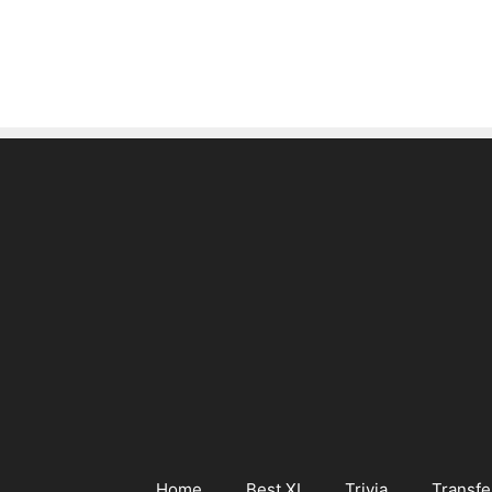
Langsung
ke
isi
Home
Best XI
Trivia
Transfe