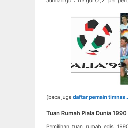
Jumlah gol : 115 gol (2,21 per pe
(baca juga
daftar pemain timnas
Tuan Rumah Piala Dunia 1990
Pemilihan tuan rumah edisi 199