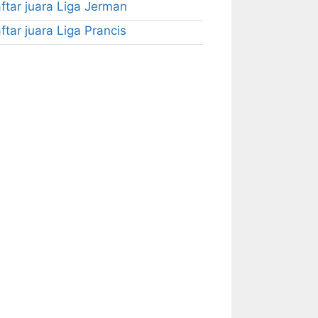
ftar juara Liga Jerman
ftar juara Liga Prancis