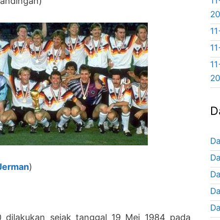
11
rtandingan)
2
11
11
11
2
D
Da
Da
 Jerman
)
Da
Da
Da
0 dilakukan sejak tanggal 19 Mei 1984 pada