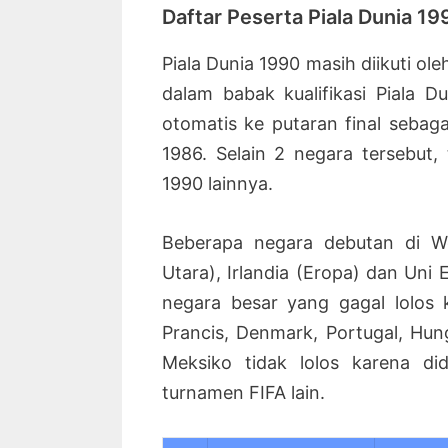
Daftar Peserta Piala Dunia 19
Piala Dunia 1990 masih diikuti ole
dalam babak kualifikasi Piala D
otomatis ke putaran final sebag
1986. Selain 2 negara tersebut
1990 lainnya.
Beberapa negara debutan di W
Utara), Irlandia (Eropa) dan Uni 
negara besar yang gagal lolos 
Prancis, Denmark, Portugal, Hung
Meksiko tidak lolos karena did
turnamen FIFA lain.