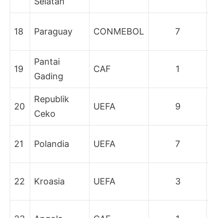
Selatan
g
B
18
Paraguay
CONMEBOL
7
g
Pantai
B
19
CAF
1
Gading
g
Republik
B
20
UEFA
9
Ceko
g
B
21
Polandia
UEFA
7
g
B
22
Kroasia
UEFA
3
g
B