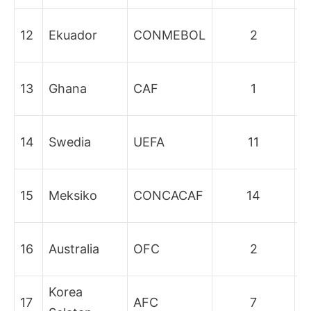
B
12
Ekuador
CONMEBOL
2
b
B
13
Ghana
CAF
1
b
B
14
Swedia
UEFA
11
b
B
15
Meksiko
CONCACAF
14
b
B
16
Australia
OFC
2
b
Korea
B
17
AFC
7