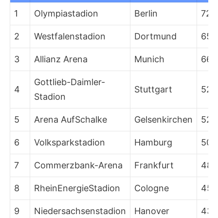
1
Olympiastadion
Berlin
72.
2
Westfalenstadion
Dortmund
65.
3
Allianz Arena
Munich
66.
Gottlieb-Daimler-
4
Stuttgart
52.
Stadion
5
Arena AufSchalke
Gelsenkirchen
52.
6
Volksparkstadion
Hamburg
50.
7
Commerzbank-Arena
Frankfurt
48.
8
RheinEnergieStadion
Cologne
45.
9
Niedersachsenstadion
Hanover
43.