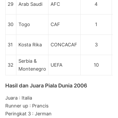
B
29
Arab Saudi
AFC
4
g
B
30
Togo
CAF
1
g
B
31
Kosta Rika
CONCACAF
3
g
Serbia &
B
32
UEFA
10
Montenegro
g
Hasil dan Juara Piala Dunia 2006
Juara : Italia
Runner up : Prancis
Peringkat 3 : Jerman