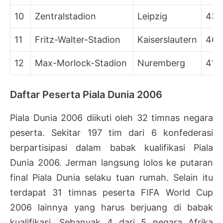
10
Zentralstadion
Leipzig
43.
11
Fritz-Walter-Stadion
Kaiserslautern
46.
12
Max-Morlock-Stadion
Nuremberg
41.
Daftar Peserta Piala Dunia 2006
Piala Dunia 2006 diikuti oleh 32 timnas negara
peserta. Sekitar 197 tim dari 6 konfederasi
berpartisipasi dalam babak kualifikasi Piala
Dunia 2006. Jerman langsung lolos ke putaran
final Piala Dunia selaku tuan rumah. Selain itu
terdapat 31 timnas peserta FIFA World Cup
2006 lainnya yang harus berjuang di babak
kualifikasi. Sebanyak 4 dari 5 negara Afrika