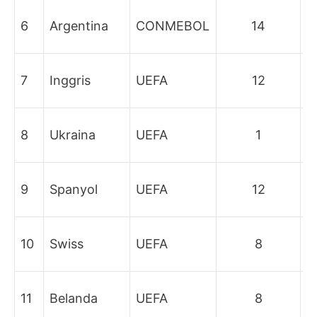
P
6
Argentina
CONMEBOL
14
fi
P
7
Inggris
UEFA
12
fi
P
8
Ukraina
UEFA
1
fi
B
9
Spanyol
UEFA
12
b
B
10
Swiss
UEFA
8
b
B
11
Belanda
UEFA
8
b