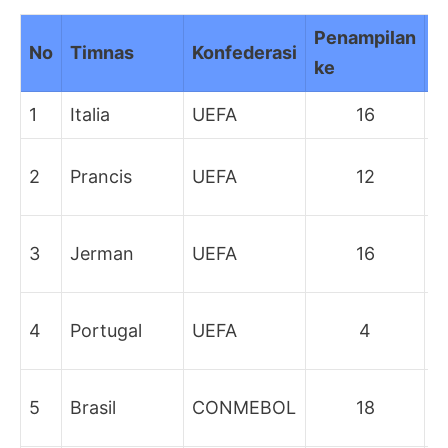
Penampilan
No
Timnas
Konfederasi
P
ke
1
Italia
UEFA
16
J
R
2
Prancis
UEFA
12
u
P
3
Jerman
UEFA
16
3
P
4
Portugal
UEFA
4
4
P
5
Brasil
CONMEBOL
18
fi