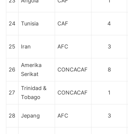
23
Angola
CAF
1
g
B
24
Tunisia
CAF
4
g
B
25
Iran
AFC
3
g
Amerika
B
26
CONCACAF
8
Serikat
g
Trinidad &
B
27
CONCACAF
1
Tobago
g
B
28
Jepang
AFC
3
g