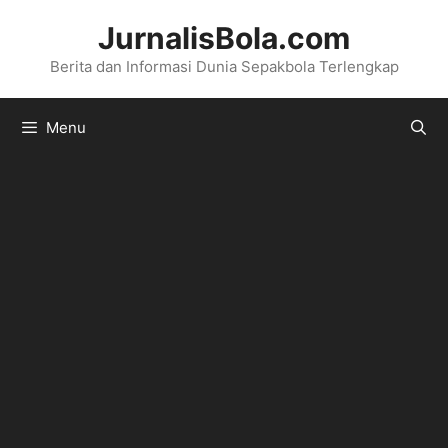
Langsung
JurnalisBola.com
ke
Berita dan Informasi Dunia Sepakbola Terlengkap
isi
Menu