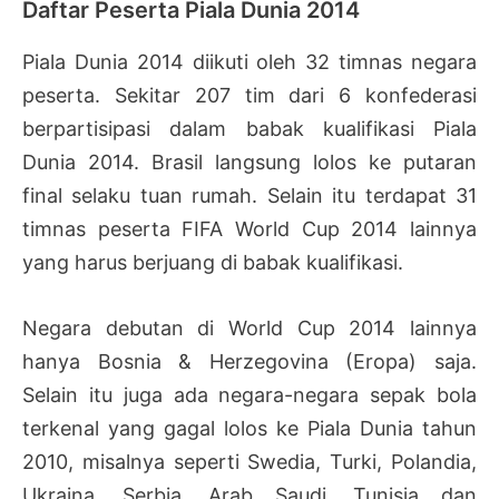
Daftar Peserta Piala Dunia 2014
Piala Dunia 2014 diikuti oleh 32 timnas negara
peserta. Sekitar 207 tim dari 6 konfederasi
berpartisipasi dalam babak kualifikasi Piala
Dunia 2014. Brasil langsung lolos ke putaran
final selaku tuan rumah. Selain itu terdapat 31
timnas peserta FIFA World Cup 2014 lainnya
yang harus berjuang di babak kualifikasi.
Negara debutan di World Cup 2014 lainnya
hanya Bosnia & Herzegovina (Eropa) saja.
Selain itu juga ada negara-negara sepak bola
terkenal yang gagal lolos ke Piala Dunia tahun
2010, misalnya seperti Swedia, Turki, Polandia,
Ukraina, Serbia, Arab Saudi, Tunisia dan