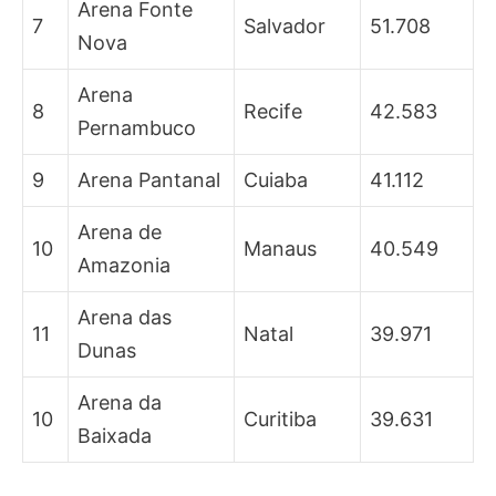
Arena Fonte
7
Salvador
51.708
Nova
Arena
8
Recife
42.583
Pernambuco
9
Arena Pantanal
Cuiaba
41.112
Arena de
10
Manaus
40.549
Amazonia
Arena das
11
Natal
39.971
Dunas
Arena da
10
Curitiba
39.631
Baixada