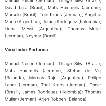
Manuel Neuer (Jerman); Thiago Silva (Brasil),
David Luiz (Brasil), Mats Hummels (Jerman),
Marcelo (Brasil); Toni Kroos (Jerman), Angel di
Maria (Argentina), James Rodriguez (Kolombia);
Lionel Messi (Argentina), Thomas Muller
(Jerman), Neymar (Brasil)
Versi Index Performa
Manuel Neuer (Jerman); Thiago Silva (Brasil),
Mats Hummels (Jerman), Stefan de Vrij
(Belanda), Marcos Rojo (Argentina); Philipp
Lahm (Jerman), Toni Kroos (Jerman), Oscar
(Brasil), James Rodriguez (Kolombia); Thomas
Muller (Jerman), Arjen Robben (Belanda)