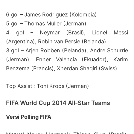
6 gol – James Rodriguez (Kolombia)
5 gol – Thomas Muller (Jerman)
4 gol – Neymar (Brasil), Lionel Messi
(Argentina), Robin van Persie (Belanda)
3 gol – Arjen Robben (Belanda), Andre Schurrle
(Jerman), Enner Valencia (Ekuador), Karim
Benzema (Prancis), Xherdan Shaqiri (Swiss)
Top Assist : Toni Kroos (Jerman)
FIFA World Cup 2014 All-Star Teams
Versi Polling FIFA