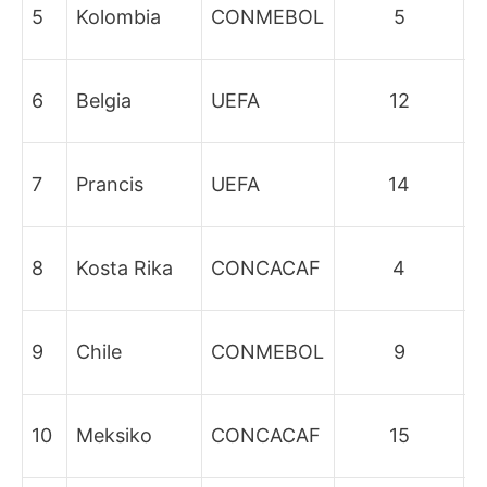
P
5
Kolombia
CONMEBOL
5
f
P
6
Belgia
UEFA
12
f
P
7
Prancis
UEFA
14
f
P
8
Kosta Rika
CONCACAF
4
f
B
9
Chile
CONMEBOL
9
b
B
10
Meksiko
CONCACAF
15
b