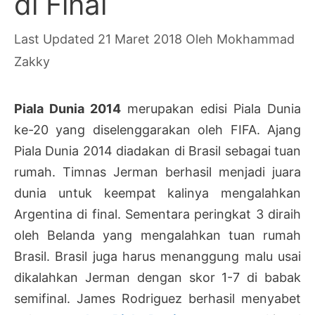
di Final
21 Maret 2018
Oleh
Mokhammad
Zakky
Piala Dunia 2014
merupakan edisi Piala Dunia
ke-20 yang diselenggarakan oleh FIFA. Ajang
Piala Dunia 2014 diadakan di Brasil sebagai tuan
rumah. Timnas Jerman berhasil menjadi juara
dunia untuk keempat kalinya mengalahkan
Argentina di final. Sementara peringkat 3 diraih
oleh Belanda yang mengalahkan tuan rumah
Brasil. Brasil juga harus menanggung malu usai
dikalahkan Jerman dengan skor 1-7 di babak
semifinal. James Rodriguez berhasil menyabet