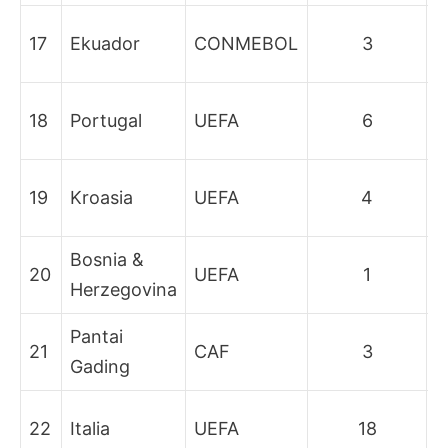
B
17
Ekuador
CONMEBOL
3
g
B
18
Portugal
UEFA
6
g
B
19
Kroasia
UEFA
4
g
Bosnia &
B
20
UEFA
1
Herzegovina
g
Pantai
B
21
CAF
3
Gading
g
B
22
Italia
UEFA
18
g