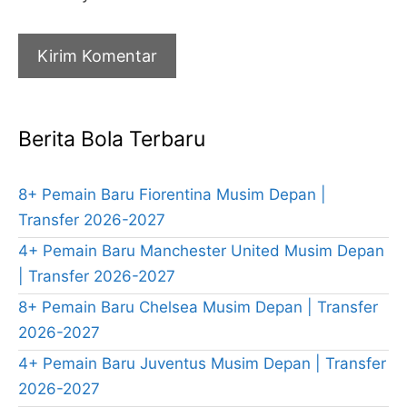
Berita Bola Terbaru
8+ Pemain Baru Fiorentina Musim Depan |
Transfer 2026-2027
4+ Pemain Baru Manchester United Musim Depan
| Transfer 2026-2027
8+ Pemain Baru Chelsea Musim Depan | Transfer
2026-2027
4+ Pemain Baru Juventus Musim Depan | Transfer
2026-2027