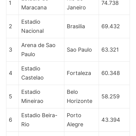
1
74.738
Maracana
Janeiro
Estadio
2
Brasilia
69.432
Nacional
Arena de Sao
3
Sao Paulo
63.321
Paulo
Estadio
4
Fortaleza
60.348
Castelao
Estadio
Belo
5
58.259
Mineirao
Horizonte
Estadio Beira-
Porto
6
43.394
Rio
Alegre