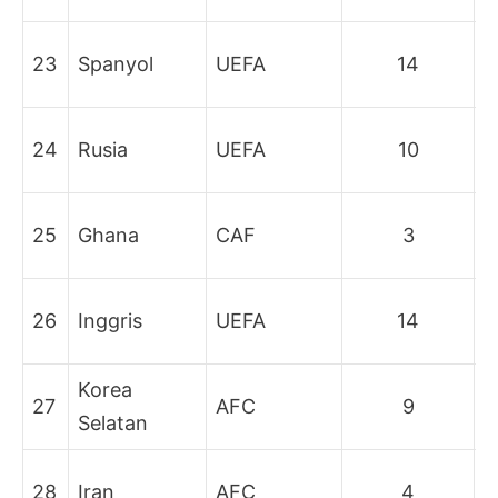
B
23
Spanyol
UEFA
14
g
B
24
Rusia
UEFA
10
g
B
25
Ghana
CAF
3
g
B
26
Inggris
UEFA
14
g
Korea
B
27
AFC
9
Selatan
g
B
28
Iran
AFC
4