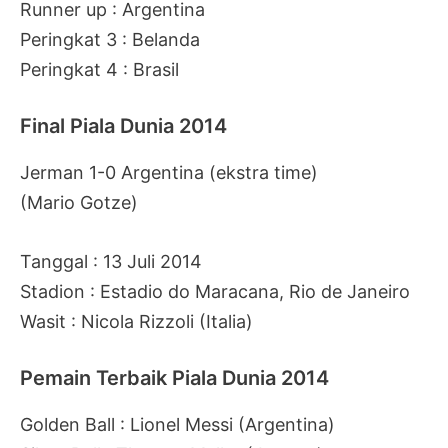
Runner up : Argentina
Peringkat 3 : Belanda
Peringkat 4 : Brasil
Final Piala Dunia 2014
Jerman 1-0 Argentina (ekstra time)
(Mario Gotze)
Tanggal : 13 Juli 2014
Stadion : Estadio do Maracana, Rio de Janeiro
Wasit : Nicola Rizzoli (Italia)
Pemain Terbaik Piala Dunia 2014
Golden Ball : Lionel Messi (Argentina)