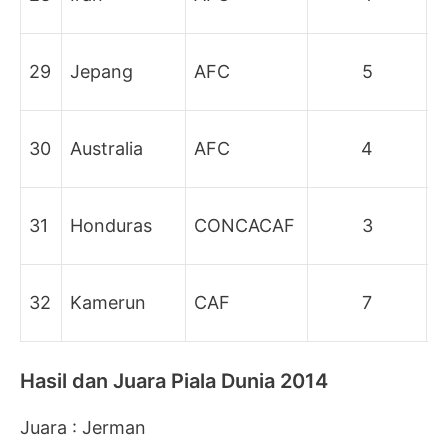
g
B
29
Jepang
AFC
5
g
B
30
Australia
AFC
4
g
B
31
Honduras
CONCACAF
3
g
B
32
Kamerun
CAF
7
g
Hasil dan Juara Piala Dunia 2014
Juara : Jerman