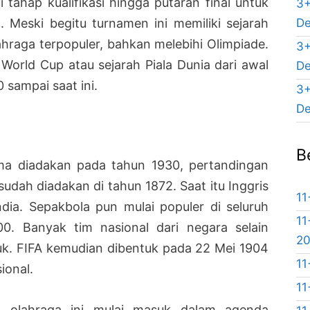
i tahap kualifikasi hingga putaran final untuk
3+
De
. Meski begitu turnamen ini memiliki sejarah
hraga terpopuler, bahkan melebihi Olimpiade.
3+
 World Cup atau sejarah Piala Dunia dari awal
De
 sampai saat ini.
3+
De
B
ma diadakan pada tahun 1930, pertandingan
udah diadakan di tahun 1872. Saat itu Inggris
11
ia. Sepakbola pun mulai populer di seluruh
11
0. Banyak tim nasional dari negara selain
2
tuk. FIFA kemudian dibentuk pada 22 Mei 1904
11
ional.
11
t olahraga ini mulai masuk dalam agenda