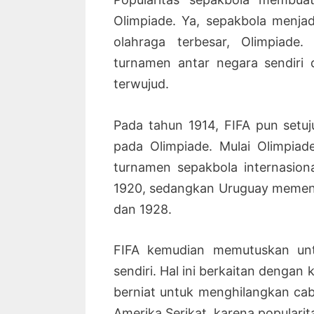
Olimpiade. Ya, sepakbola menjad
olahraga terbesar, Olimpiad
turnamen antar negara sendiri 
terwujud.
Pada tahun 1914, FIFA pun setu
pada Olimpiade. Mulai Olimpiad
turnamen sepakbola internasiona
1920, sedangkan Uruguay memena
dan 1928.
FIFA kemudian memutuskan unt
sendiri. Hal ini berkaitan denga
berniat untuk menghilangkan cab
Amerika Serikat, karena populari