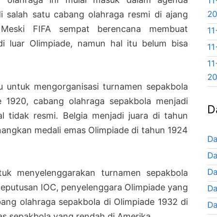
11
2
i salah satu cabang olahraga resmi di ajang
e. Meski FIFA sempat berencana membuat
11
di luar Olimpiade, namun hal itu belum bisa
11
11
2
ju untuk mengorganisasi turnamen sepakbola
e 1920, cabang olahraga sepakbola menjadi
D
l tidak resmi. Belgia menjadi juara di tahun
ngkan medali emas Olimpiade di tahun 1924
Da
Da
Da
uk menyelenggarakan turnamen sepakbola
n keputusan IOC, penyelenggara Olimpiade yang
Da
ang olahraga sepakbola di Olimpiade 1932 di
Da
tas sepakbola yang rendah di Amerika.