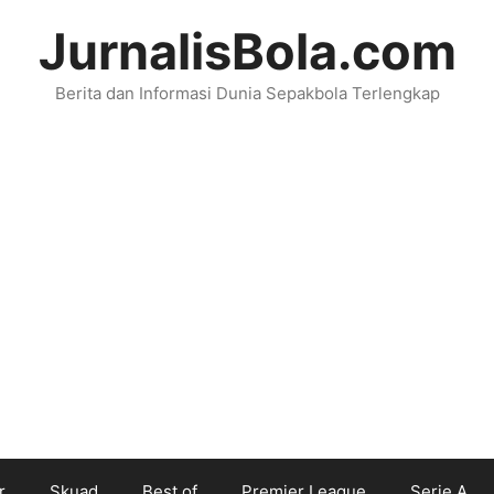
JurnalisBola.com
Berita dan Informasi Dunia Sepakbola Terlengkap
r
Skuad
Best of
Premier League
Serie A