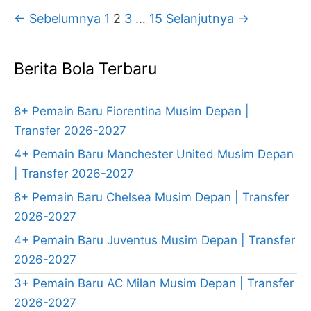
(Skuad
Navigasi
← Sebelumnya
1
2
3
…
15
Selanjutnya →
Lengkap)
Tulisan
Berita Bola Terbaru
8+ Pemain Baru Fiorentina Musim Depan |
Transfer 2026-2027
4+ Pemain Baru Manchester United Musim Depan
| Transfer 2026-2027
8+ Pemain Baru Chelsea Musim Depan | Transfer
2026-2027
4+ Pemain Baru Juventus Musim Depan | Transfer
2026-2027
3+ Pemain Baru AC Milan Musim Depan | Transfer
2026-2027