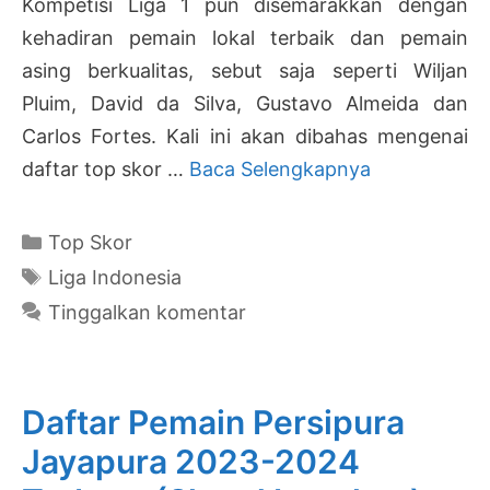
Kompetisi Liga 1 pun disemarakkan dengan
kehadiran pemain lokal terbaik dan pemain
asing berkualitas, sebut saja seperti Wiljan
Pluim, David da Silva, Gustavo Almeida dan
Carlos Fortes. Kali ini akan dibahas mengenai
Top
daftar top skor …
Baca Selengkapnya
Skor
Liga
Kategori
Top Skor
Indonesia
Tag
Liga Indonesia
2023-
Tinggalkan komentar
2024
Terbaru
(BRI
Daftar Pemain Persipura
Liga
Jayapura 2023-2024
1