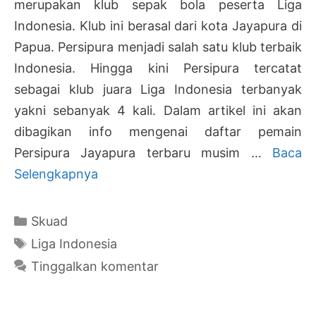
merupakan klub sepak bola peserta Liga
Indonesia. Klub ini berasal dari kota Jayapura di
Papua. Persipura menjadi salah satu klub terbaik
Indonesia. Hingga kini Persipura tercatat
sebagai klub juara Liga Indonesia terbanyak
yakni sebanyak 4 kali. Dalam artikel ini akan
dibagikan info mengenai daftar pemain
Persipura Jayapura terbaru musim …
Baca
Daftar
Selengkapnya
Pemain
Persipura
Kategori
Skuad
Jayapura
Tag
Liga Indonesia
2023-
Tinggalkan komentar
2024
Terbaru