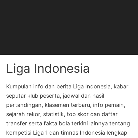
Liga Indonesia
Kumpulan info dan berita Liga Indonesia, kabar
seputar klub peserta, jadwal dan hasil
pertandingan, klasemen terbaru, info pemain,
sejarah rekor, statistik, top skor dan daftar
transfer serta fakta bola terkini lainnya tentang
kompetisi Liga 1 dan timnas Indonesia lengkap