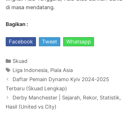
di masa mendatang.
Bagikan :
Facebook
Tweet
Whatsapp
Kategori
Skuad
Tag
Liga Indonesia
,
Piala Asia
Navigasi
Daftar Pemain Dynamo Kyiv 2024-2025
Tulisan
Terbaru (Skuad Lengkap)
Derby Manchester | Sejarah, Rekor, Statistik,
Hasil (United vs City)