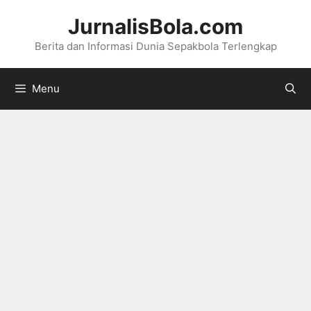
Langsung
JurnalisBola.com
ke
Berita dan Informasi Dunia Sepakbola Terlengkap
isi
Menu