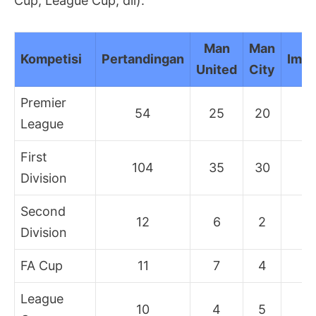
Cup, League Cup, dll).
Man
Man
Kompetisi
Pertandingan
Imb
United
City
Premier
54
25
20
9
League
First
104
35
30
3
Division
Second
12
6
2
4
Division
FA Cup
11
7
4
0
League
10
4
5
1