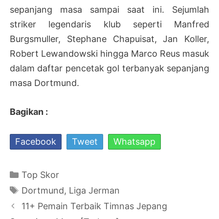
sepanjang masa sampai saat ini. Sejumlah
striker legendaris klub seperti Manfred
Burgsmuller, Stephane Chapuisat, Jan Koller,
Robert Lewandowski hingga Marco Reus masuk
dalam daftar pencetak gol terbanyak sepanjang
masa Dortmund.
Bagikan :
Facebook
Tweet
Whatsapp
Kategori
Top Skor
Tag
Dortmund
,
Liga Jerman
Navigasi
11+ Pemain Terbaik Timnas Jepang
Tulisan