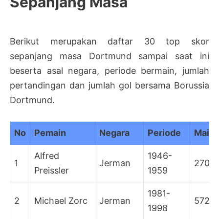
Sepanjang Masa
Berikut merupakan daftar 30 top skor
sepanjang masa Dortmund sampai saat ini
beserta asal negara, periode bermain, jumlah
pertandingan dan jumlah gol bersama Borussia
Dortmund.
No
Pemain
Negara
Periode
Main
Alfred
1946-
1
Jerman
270
Preissler
1959
1981-
2
Michael Zorc
Jerman
572
1998