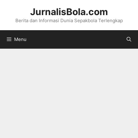
Langsung
JurnalisBola.com
ke
Berita dan Informasi Dunia Sepakbola Terlengkap
isi
Menu