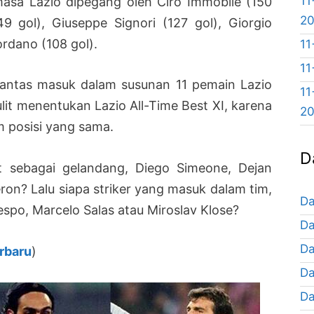
11
asa Lazio dipegang oleh Ciro Immobile (150
2
149 gol), Giuseppe Signori (127 gol), Giorgio
ordano (108 gol).
11
11
pantas masuk dalam susunan 11 pemain Lazio
11
lit menentukan Lazio All-Time Best XI, karena
2
 posisi yang sama.
D
t sebagai gelandang, Diego Simeone, Dejan
ron? Lalu siapa striker yang masuk dalam tim,
Da
spo, Marcelo Salas atau Miroslav Klose?
Da
Da
erbaru
)
Da
Da