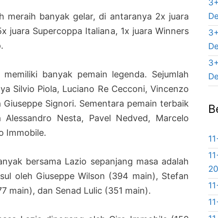
3+
De
h meraih banyak gelar, di antaranya 2x juara
, 5x juara Supercoppa Italiana, 1x juara Winners
3+
.
De
3+
g memiliki banyak pemain legenda. Sejumlah
De
ya Silvio Piola, Luciano Re Cecconi, Vincenzo
a Giuseppe Signori. Sementara pemain terbaik
B
 Alessandro Nesta, Pavel Nedved, Marcelo
o Immobile.
11
11
anyak bersama Lazio sepanjang masa adalah
2
usul oleh Giuseppe Wilson (394 main), Stefan
11
7 main), dan Senad Lulic (351 main).
11