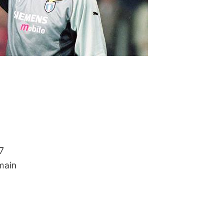
7
main