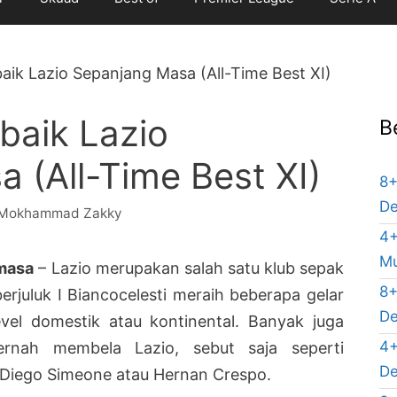
aik Lazio Sepanjang Masa (All-Time Best XI)
baik Lazio
B
 (All-Time Best XI)
8+
De
Mokhammad Zakky
4+
Mu
 masa
– Lazio merupakan salah satu klub sepak
8+
 berjuluk I Biancocelesti meraih beberapa gelar
De
evel domestik atau kontinental. Banyak juga
4+
rnah membela Lazio, sebut saja seperti
De
 Diego Simeone atau Hernan Crespo.