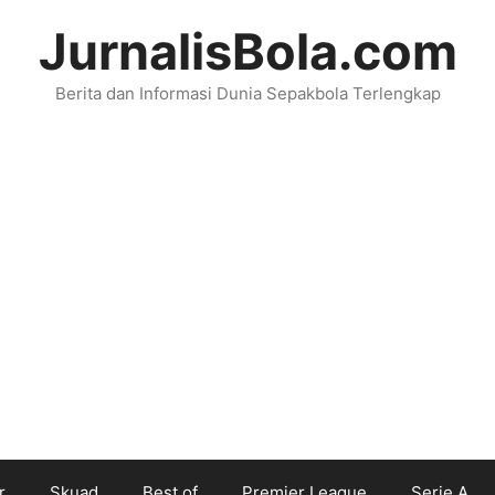
JurnalisBola.com
Berita dan Informasi Dunia Sepakbola Terlengkap
r
Skuad
Best of
Premier League
Serie A