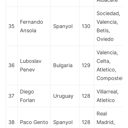
Sociedad,
Fernando
Valencia,
35
Spanyol
130
Ansola
Betis,
Oviedo
Valencia,
Luboslav
Celta,
36
Bulgaria
129
Penev
Atletico,
Compostela
Diego
Villarreal,
37
Uruguay
128
Forlan
Atletico
Real
38
Paco Gento
Spanyol
128
Madrid,