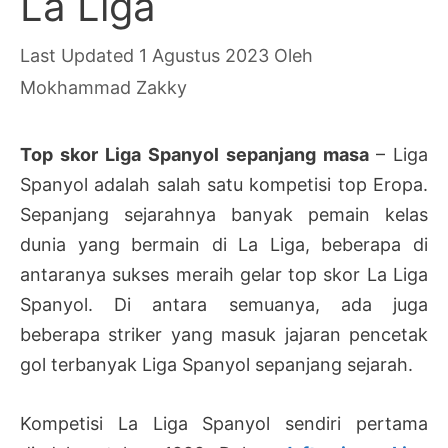
La Liga
1 Agustus 2023
Oleh
Mokhammad Zakky
Top skor Liga Spanyol sepanjang masa
– Liga
Spanyol adalah salah satu kompetisi top Eropa.
Sepanjang sejarahnya banyak pemain kelas
dunia yang bermain di La Liga, beberapa di
antaranya sukses meraih gelar top skor La Liga
Spanyol. Di antara semuanya, ada juga
beberapa striker yang masuk jajaran pencetak
gol terbanyak Liga Spanyol sepanjang sejarah.
Kompetisi La Liga Spanyol sendiri pertama