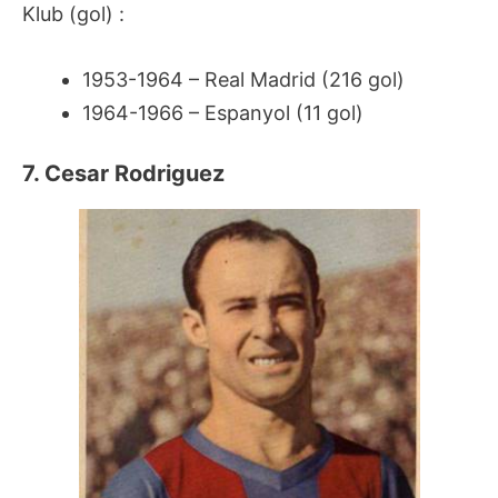
Klub (gol) :
1953-1964 – Real Madrid (216 gol)
1964-1966 – Espanyol (11 gol)
7. Cesar Rodriguez