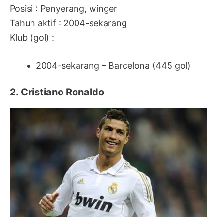
Posisi : Penyerang, winger
Tahun aktif : 2004-sekarang
Klub (gol) :
2004-sekarang – Barcelona (445 gol)
2. Cristiano Ronaldo