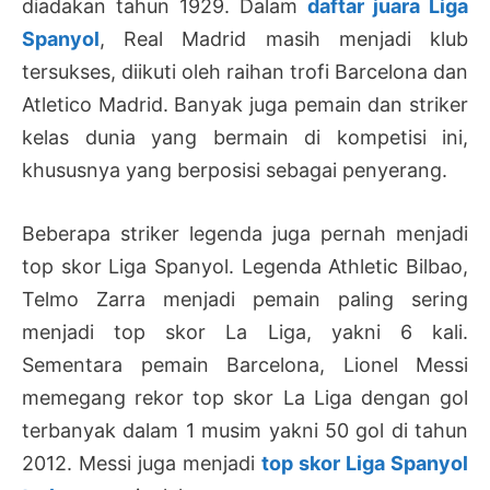
diadakan tahun 1929. Dalam
daftar juara Liga
Spanyol
, Real Madrid masih menjadi klub
tersukses, diikuti oleh raihan trofi Barcelona dan
Atletico Madrid. Banyak juga pemain dan striker
kelas dunia yang bermain di kompetisi ini,
khususnya yang berposisi sebagai penyerang.
Beberapa striker legenda juga pernah menjadi
top skor Liga Spanyol. Legenda Athletic Bilbao,
Telmo Zarra menjadi pemain paling sering
menjadi top skor La Liga, yakni 6 kali.
Sementara pemain Barcelona, Lionel Messi
memegang rekor top skor La Liga dengan gol
terbanyak dalam 1 musim yakni 50 gol di tahun
2012. Messi juga menjadi
top skor Liga Spanyol