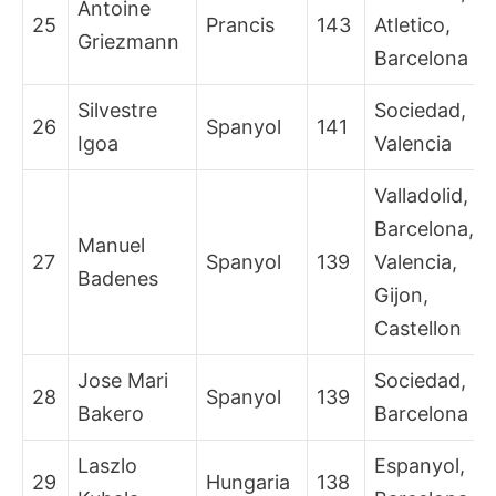
Antoine
25
Prancis
143
Atletico,
Griezmann
Barcelona
Silvestre
Sociedad,
26
Spanyol
141
Igoa
Valencia
Valladolid,
Barcelona,
Manuel
27
Spanyol
139
Valencia,
Badenes
Gijon,
Castellon
Jose Mari
Sociedad,
28
Spanyol
139
Bakero
Barcelona
Laszlo
Espanyol,
29
Hungaria
138