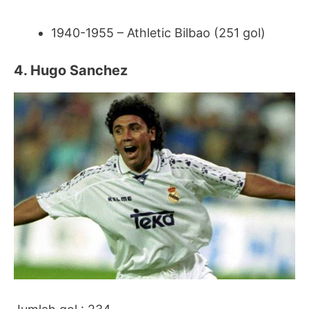
1940-1955 – Athletic Bilbao (251 gol)
4. Hugo Sanchez