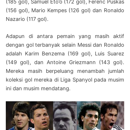
(185 gol), Samuel Eto’o (172 gol), Ferenc Puskas
(156 gol), Mario Kempes (126 gol) dan Ronaldo
Nazario (117 gol).
Adapun di antara pemain yang masih aktif
dengan gol terbanyak selain Messi dan Ronaldo
adalah Karim Benzema (169 gol), Luis Suarez
(149 gol), dan Antoine Griezmann (143 gol).
Mereka masih berpeluang menambah jumlah
koleksi gol mereka di Liga Spanyol pada musim
ini dan musim mendatang.