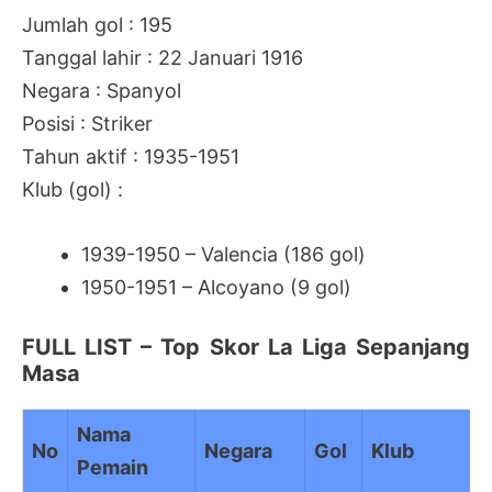
Jumlah gol : 195
Tanggal lahir : 22 Januari 1916
Negara : Spanyol
Posisi : Striker
Tahun aktif : 1935-1951
Klub (gol) :
1939-1950 – Valencia (186 gol)
1950-1951 – Alcoyano (9 gol)
FULL LIST – Top Skor La Liga Sepanjang
Masa
Nama
No
Negara
Gol
Klub
Pemain