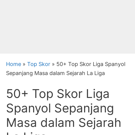
Home
»
Top Skor
»
50+ Top Skor Liga Spanyol
Sepanjang Masa dalam Sejarah La Liga
50+ Top Skor Liga
Spanyol Sepanjang
Masa dalam Sejarah