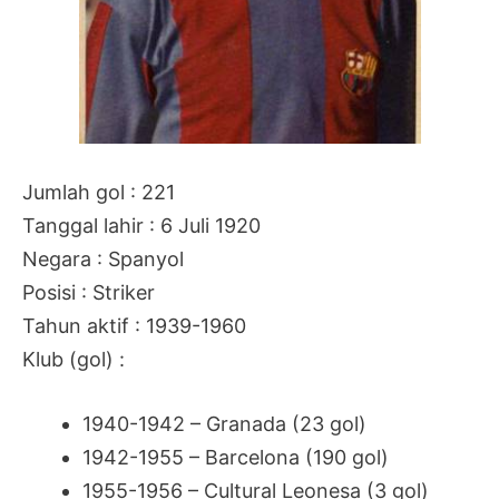
Jumlah gol : 221
Tanggal lahir : 6 Juli 1920
Negara : Spanyol
Posisi : Striker
Tahun aktif : 1939-1960
Klub (gol) :
1940-1942 – Granada (23 gol)
1942-1955 – Barcelona (190 gol)
1955-1956 – Cultural Leonesa (3 gol)