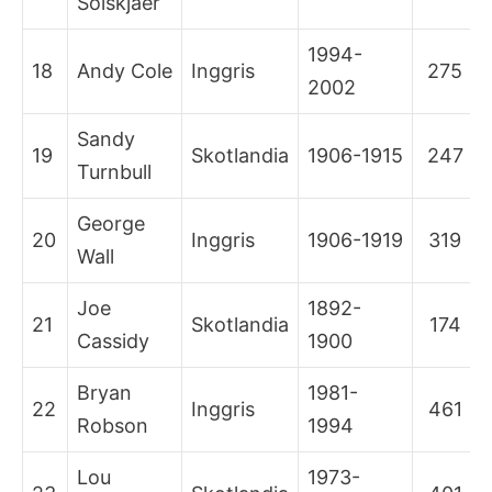
Solskjaer
1994-
18
Andy Cole
Inggris
275
2002
Sandy
19
Skotlandia
1906-1915
247
Turnbull
George
20
Inggris
1906-1919
319
Wall
Joe
1892-
21
Skotlandia
174
Cassidy
1900
Bryan
1981-
22
Inggris
461
Robson
1994
Lou
1973-