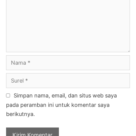
Nama
Surel
Simpan nama, email, dan situs web saya
pada peramban ini untuk komentar saya
berikutnya.