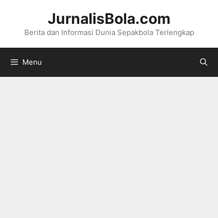
Langsung
JurnalisBola.com
ke
Berita dan Informasi Dunia Sepakbola Terlengkap
isi
Menu