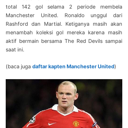
total 142 gol selama 2 periode membela
Manchester United. Ronaldo unggul dari
Rashford dan Martial. Ketiganya masih akan
menambah koleksi gol mereka karena masih
aktif bermain bersama The Red Devils sampai
saat ini.
(baca juga
daftar kapten Manchester United
)