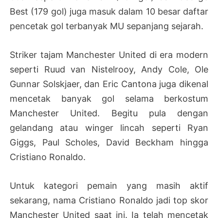
Best (179 gol) juga masuk dalam 10 besar daftar
pencetak gol terbanyak MU sepanjang sejarah.
Striker tajam Manchester United di era modern
seperti Ruud van Nistelrooy, Andy Cole, Ole
Gunnar Solskjaer, dan Eric Cantona juga dikenal
mencetak banyak gol selama berkostum
Manchester United. Begitu pula dengan
gelandang atau winger lincah seperti Ryan
Giggs, Paul Scholes, David Beckham hingga
Cristiano Ronaldo.
Untuk kategori pemain yang masih aktif
sekarang, nama Cristiano Ronaldo jadi top skor
Manchester United saat ini. Ia telah mencetak