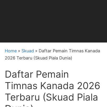
Home
»
Skuad
»
Daftar Pemain Timnas Kanada
2026 Terbaru (Skuad Piala Dunia)
Daftar Pemain
Timnas Kanada 2026
Terbaru (Skuad Piala