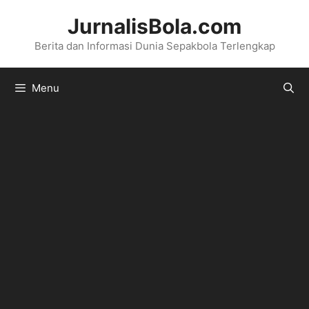
Langsung
JurnalisBola.com
ke
Berita dan Informasi Dunia Sepakbola Terlengkap
isi
Menu