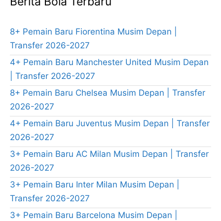
Berita Bola Terbaru
8+ Pemain Baru Fiorentina Musim Depan |
Transfer 2026-2027
4+ Pemain Baru Manchester United Musim Depan
| Transfer 2026-2027
8+ Pemain Baru Chelsea Musim Depan | Transfer
2026-2027
4+ Pemain Baru Juventus Musim Depan | Transfer
2026-2027
3+ Pemain Baru AC Milan Musim Depan | Transfer
2026-2027
3+ Pemain Baru Inter Milan Musim Depan |
Transfer 2026-2027
3+ Pemain Baru Barcelona Musim Depan |