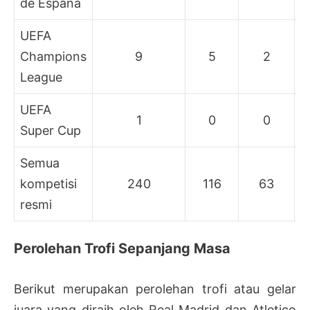
de Espana
UEFA
Champions
9
5
2
League
UEFA
1
0
0
Super Cup
Semua
kompetisi
240
116
63
resmi
Perolehan Trofi Sepanjang Masa
Berikut merupakan perolehan trofi atau gelar
juara yang diraih oleh Real Madrid dan Atletico