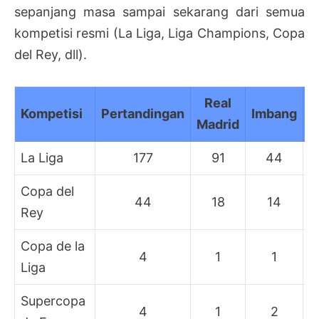
sepanjang masa sampai sekarang dari semua
kompetisi resmi (La Liga, Liga Champions, Copa
del Rey, dll).
Real
A
Kompetisi
Pertandingan
Imbang
Madrid
La Liga
177
91
44
Copa del
44
18
14
Rey
Copa de la
4
1
1
Liga
Supercopa
4
1
2