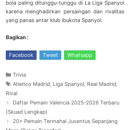
bola paling ditunggu-tunggu di La Liga Spanyol
karena menghadirkan persaingan dan rivalitas
yang panas antar klub ibukota Spanyol.
Bagikan :
Facebook
Tweet
Whatsapp
Kategori
Trivia
Tag
Atletico Madrid
,
Liga Spanyol
,
Real Madrid
,
Rival
Navigasi
Daftar Pemain Valencia 2025-2026 Terbaru
Tulisan
(Skuad Lengkap)
20+ Pemain Termahal Juventus Sepanjang