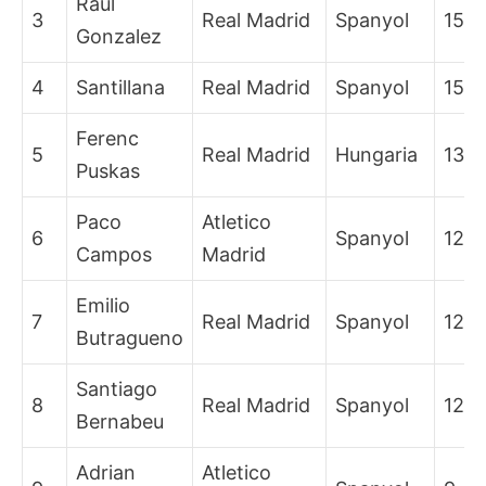
Raul
3
Real Madrid
Spanyol
15
Gonzalez
4
Santillana
Real Madrid
Spanyol
15
Ferenc
5
Real Madrid
Hungaria
13
Puskas
Paco
Atletico
6
Spanyol
12
Campos
Madrid
Emilio
7
Real Madrid
Spanyol
12
Butragueno
Santiago
8
Real Madrid
Spanyol
12
Bernabeu
Adrian
Atletico