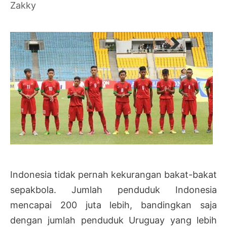
Zakky
Indonesia tidak pernah kekurangan bakat-bakat
sepakbola. Jumlah penduduk Indonesia
mencapai 200 juta lebih, bandingkan saja
dengan jumlah penduduk Uruguay yang lebih