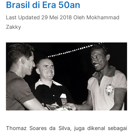
Brasil di Era 50an
29 Mei 2018
Oleh
Mokhammad
Zakky
Thomaz Soares da Silva, juga dikenal sebagai