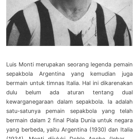
Luis Monti merupakan seorang legenda pemain
sepakbola Argentina yang kemudian juga
bermain untuk timnas Italia. Hal ini dikarenakan
dulu belum ada aturan tentang dual
kewarganegaraan dalam sepakbola. Ia adalah
satu-satunya pemain sepakbola yang telah
bermain dalam 2 final Piala Dunia untuk negara
yang berbeda, yaitu Argentina (1930) dan Italia
(1934). Monti dijuluki Doble Ancho (lebar …