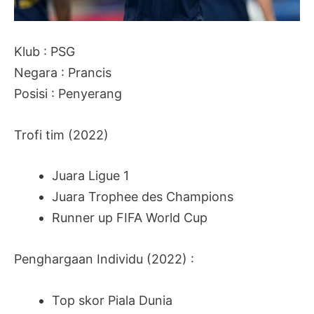
Klub : PSG
Negara : Prancis
Posisi : Penyerang
Trofi tim (2022)
Juara Ligue 1
Juara Trophee des Champions
Runner up FIFA World Cup
Penghargaan Individu (2022) :
Top skor Piala Dunia