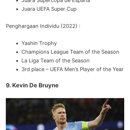
Juara Supercopa de Espana
Juara UEFA Super Cup
Penghargaan Individu (2022) :
Yashin Trophy
Champions League Team of the Season
La Liga Team of the Season
3rd place – UEFA Men’s Player of the Year
9. Kevin De Bruyne