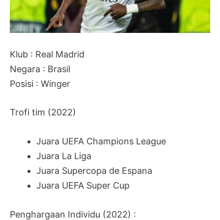
Klub : Real Madrid
Negara : Brasil
Posisi : Winger
Trofi tim (2022)
Juara UEFA Champions League
Juara La Liga
Juara Supercopa de Espana
Juara UEFA Super Cup
Penghargaan Individu (2022) :