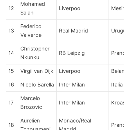
Mohamed
12
Liverpool
Mesir
Salah
Federico
13
Real Madrid
Urugua
Valverde
Christopher
14
RB Leipzig
Prancis
Nkunku
15
Virgil van Dijk
Liverpool
Beland
16
Nicolo Barella
Inter Milan
Italia
Marcelo
17
Inter Milan
Kroasia
Brozovic
Aurelien
Monaco/Real
18
Prancis
Tchouameni
Madrid