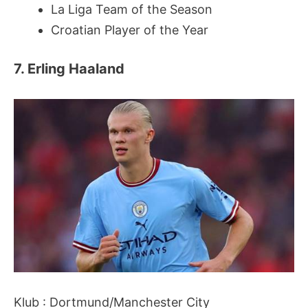
La Liga Team of the Season
Croatian Player of the Year
7. Erling Haaland
Klub : Dortmund/Manchester City