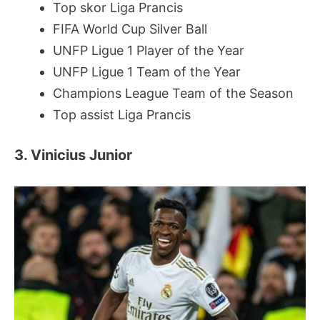
Top skor Liga Prancis
FIFA World Cup Silver Ball
UNFP Ligue 1 Player of the Year
UNFP Ligue 1 Team of the Year
Champions League Team of the Season
Top assist Liga Prancis
3. Vinicius Junior