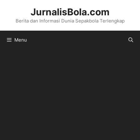
Langsung
JurnalisBola.com
ke
Berita dan Informasi Dunia Sepakbola Terlengkap
isi
Menu