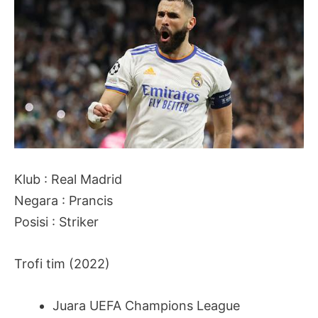
Klub : Real Madrid
Negara : Prancis
Posisi : Striker
Trofi tim (2022)
Juara UEFA Champions League