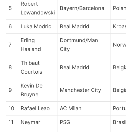
Robert
5
Bayern/Barcelona
Polandi
Lewandowski
6
Luka Modric
Real Madrid
Kroasia
Erling
Dortmund/Man
7
Norweg
Haaland
City
Thibaut
8
Real Madrid
Belgia
Courtois
Kevin De
9
Manchester City
Belgia
Bruyne
10
Rafael Leao
AC Milan
Portuga
11
Neymar
PSG
Brasil