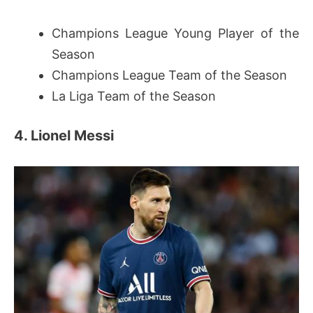
Champions League Young Player of the
Season
Champions League Team of the Season
La Liga Team of the Season
4. Lionel Messi