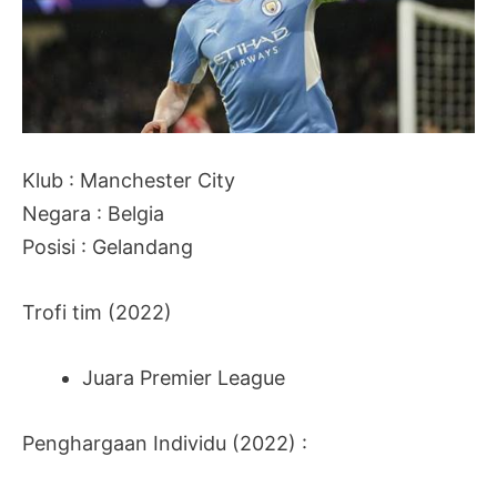
Klub : Manchester City
Negara : Belgia
Posisi : Gelandang
Trofi tim (2022)
Juara Premier League
Penghargaan Individu (2022) :