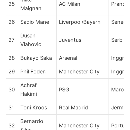
25
AC Milan
Prancis
Maignan
26
Sadio Mane
Liverpool/Bayern
Senega
Dusan
27
Juventus
Serbia
Vlahovic
28
Bukayo Saka
Arsenal
Inggris
29
Phil Foden
Manchester City
Inggris
Achraf
30
PSG
Maroko
Hakimi
31
Toni Kroos
Real Madrid
Jerman
Bernardo
32
Manchester City
Portuga
Silva