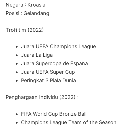
Negara : Kroasia
Posisi : Gelandang
Trofi tim (2022)
Juara UEFA Champions League
Juara La Liga
Juara Supercopa de Espana
Juara UEFA Super Cup
Peringkat 3 Piala Dunia
Penghargaan Individu (2022) :
FIFA World Cup Bronze Ball
Champions League Team of the Season