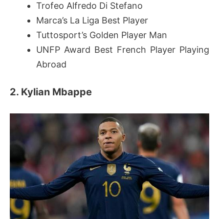
Trofeo Alfredo Di Stefano
Marca’s La Liga Best Player
Tuttosport’s Golden Player Man
UNFP Award Best French Player Playing
Abroad
2. Kylian Mbappe