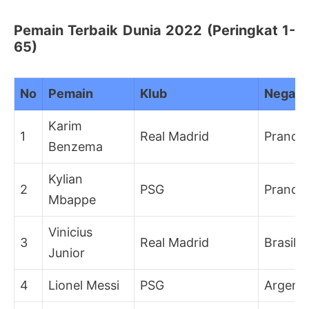
Pemain Terbaik Dunia 2022 (Peringkat 1-
65)
No
Pemain
Klub
Negara
Karim
1
Real Madrid
Prancis
Benzema
Kylian
2
PSG
Prancis
Mbappe
Vinicius
3
Real Madrid
Brasil
Junior
4
Lionel Messi
PSG
Argenti