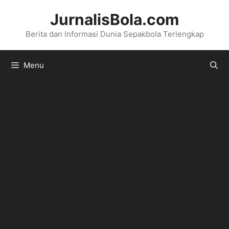
Langsung
JurnalisBola.com
ke
Berita dan Informasi Dunia Sepakbola Terlengkap
isi
Menu