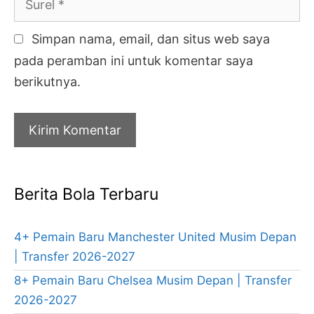
Simpan nama, email, dan situs web saya
pada peramban ini untuk komentar saya
berikutnya.
Berita Bola Terbaru
4+ Pemain Baru Manchester United Musim Depan
| Transfer 2026-2027
8+ Pemain Baru Chelsea Musim Depan | Transfer
2026-2027