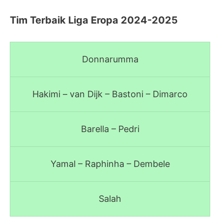
Tim Terbaik Liga Eropa 2024-2025
Donnarumma
Hakimi – van Dijk – Bastoni – Dimarco
Barella – Pedri
Yamal – Raphinha – Dembele
Salah