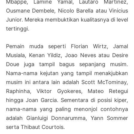
Mbappe, Lamine Yamal, Lautaro Martinez,
Ousmane Dembele, Nicolo Barella atau Vinicius
Junior. Mereka membuktikan kualitasnya di level
tertinggi.
Pemain muda seperti Florian Wirtz, Jamal
Musiala, Kenan Yildiz, Joao Neves atau Desire
Doue juga tampil bagus sepanjang musim.
Nama-nama kejutan yang tampil menakjubkan
musim ini antara lain adalah Scott McTominay,
Raphinha, Viktor Gyokeres, Mateo Retegui
hingga Joan Garcia. Sementara di posisi kiper,
nama-nama yang paling menonjol contohnya
adalah Gianluigi Donnarumma, Yann Sommer
serta Thibaut Courtois.