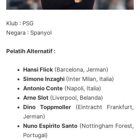
Klub : PSG
Negara : Spanyol
Pelatih Alternatif :
Hansi Flick
(Barcelona, Jerman)
Simone Inzaghi
(Inter Milan, Italia)
Antonio Conte
(Napoli, Italia)
Arne Slot
(Liverpool, Belanda)
Dino Toppmoller
(Eintracht Frankfurt,
Jerman)
Nuno Espirito Santo
(Nottingham Forest,
Portugal)