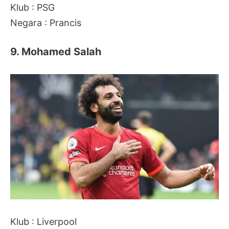
Klub : PSG
Negara : Prancis
9. Mohamed Salah
Klub : Liverpool