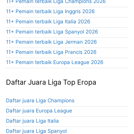
11+ Pemain terbaik Liga Champions 2026
11+ Pemain terbaik Liga Inggris 2026
11+ Pemain terbaik Liga Italia 2026
11+ Pemain terbaik Liga Spanyol 2026
11+ Pemain terbaik Liga Jerman 2026
11+ Pemain terbaik Liga Prancis 2026
11+ Pemain terbaik Europa League 2026
Daftar Juara Liga Top Eropa
Daftar juara Liga Champions
Daftar juara Europa League
Daftar juara Liga Italia
Daftar juara Liga Spanyol