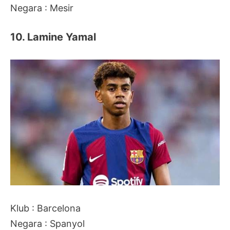
Negara : Mesir
10. Lamine Yamal
Klub : Barcelona
Negara : Spanyol