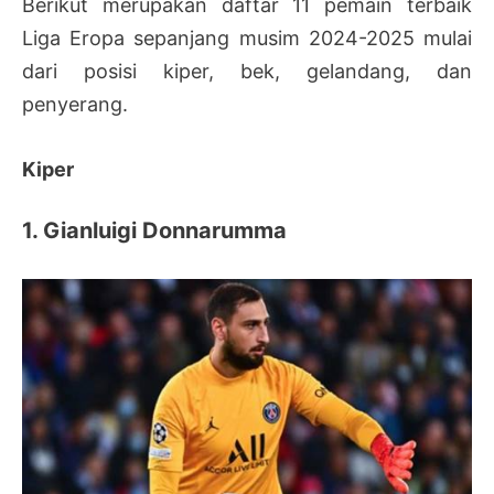
Berikut merupakan daftar 11 pemain terbaik
Liga Eropa sepanjang musim 2024-2025 mulai
dari posisi kiper, bek, gelandang, dan
penyerang.
Kiper
1. Gianluigi Donnarumma