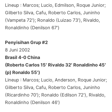
Lineup : Marcos; Lucio, Edmilson, Roque Junior;
Gilberto Silva, Cafu, Roberto Carlos, Juninho
(Vampeta 72′); Ronaldo (Luizao 73′), Rivaldo,
Ronaldinho (Denilson 67′)
Penyisihan Grup #2
8 Juni 2002
Brasil 4-0 China
(Roberto Carlos 15′ Rivaldo 32′ Ronaldinho 45′
(p) Ronaldo 55′)
Lineup : Marcos; Lucio, Anderson, Roque Junior;
Gilberto Silva, Cafu, Roberto Carlos, Juninho
(Ricardinho 70′); Ronaldo (Edilson 72′), Rivaldo,
Ronaldinho (Denilson 46′)