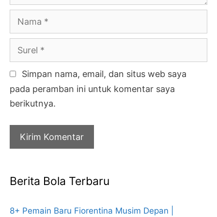
Nama
Surel
Simpan nama, email, dan situs web saya
pada peramban ini untuk komentar saya
berikutnya.
Berita Bola Terbaru
8+ Pemain Baru Fiorentina Musim Depan |