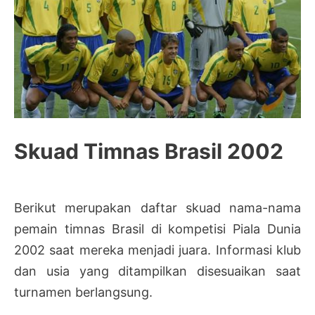
Skuad Timnas Brasil 2002
Berikut merupakan daftar skuad nama-nama
pemain timnas Brasil di kompetisi Piala Dunia
2002 saat mereka menjadi juara. Informasi klub
dan usia yang ditampilkan disesuaikan saat
turnamen berlangsung.