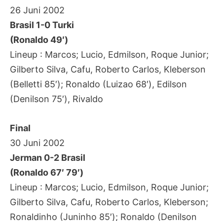
26 Juni 2002
Brasil 1-0 Turki
(Ronaldo 49′)
Lineup : Marcos; Lucio, Edmilson, Roque Junior;
Gilberto Silva, Cafu, Roberto Carlos, Kleberson
(Belletti 85′); Ronaldo (Luizao 68′), Edilson
(Denilson 75′), Rivaldo
Final
30 Juni 2002
Jerman 0-2 Brasil
(Ronaldo 67′ 79′)
Lineup : Marcos; Lucio, Edmilson, Roque Junior;
Gilberto Silva, Cafu, Roberto Carlos, Kleberson;
Ronaldinho (Juninho 85′); Ronaldo (Denilson