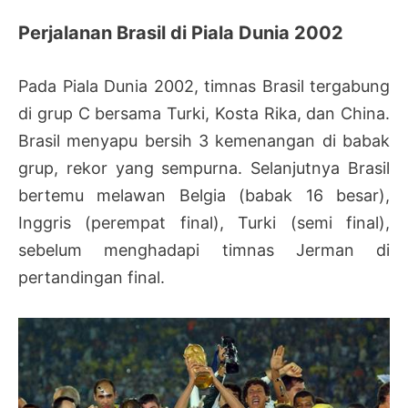
Perjalanan Brasil di Piala Dunia 2002
Pada Piala Dunia 2002, timnas Brasil tergabung
di grup C bersama Turki, Kosta Rika, dan China.
Brasil menyapu bersih 3 kemenangan di babak
grup, rekor yang sempurna. Selanjutnya Brasil
bertemu melawan Belgia (babak 16 besar),
Inggris (perempat final), Turki (semi final),
sebelum menghadapi timnas Jerman di
pertandingan final.