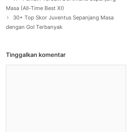
Tulisan
Masa (All-Time Best XI)
30+ Top Skor Juventus Sepanjang Masa
dengan Gol Terbanyak
Tinggalkan komentar
Komentar