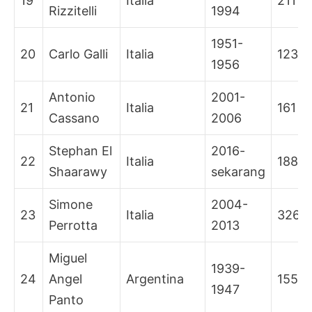
19
Italia
211
Rizzitelli
1994
1951-
20
Carlo Galli
Italia
123
1956
Antonio
2001-
21
Italia
161
Cassano
2006
Stephan El
2016-
22
Italia
188
Shaarawy
sekarang
Simone
2004-
23
Italia
326
Perrotta
2013
Miguel
1939-
24
Angel
Argentina
155
1947
Panto