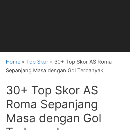
Home
»
Top Skor
»
30+ Top Skor AS Roma
Sepanjang Masa dengan Gol Terbanyak
30+ Top Skor AS
Roma Sepanjang
Masa dengan Gol