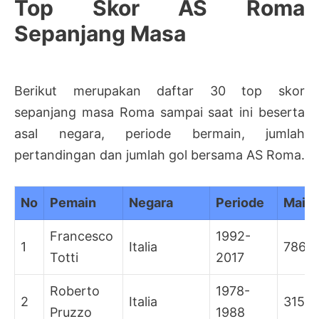
Top Skor AS Roma
Sepanjang Masa
Berikut merupakan daftar 30 top skor
sepanjang masa Roma sampai saat ini beserta
asal negara, periode bermain, jumlah
pertandingan dan jumlah gol bersama AS Roma.
No
Pemain
Negara
Periode
Main
Francesco
1992-
1
Italia
786
Totti
2017
Roberto
1978-
2
Italia
315
Pruzzo
1988