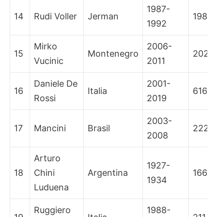
1987-
14
Rudi Voller
Jerman
198
1992
Mirko
2006-
15
Montenegro
202
Vucinic
2011
Daniele De
2001-
16
Italia
616
Rossi
2019
2003-
17
Mancini
Brasil
222
2008
Arturo
1927-
18
Chini
Argentina
166
1934
Luduena
Ruggiero
1988-