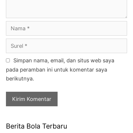
Nama
Surel
Simpan nama, email, dan situs web saya
pada peramban ini untuk komentar saya
berikutnya.
Berita Bola Terbaru