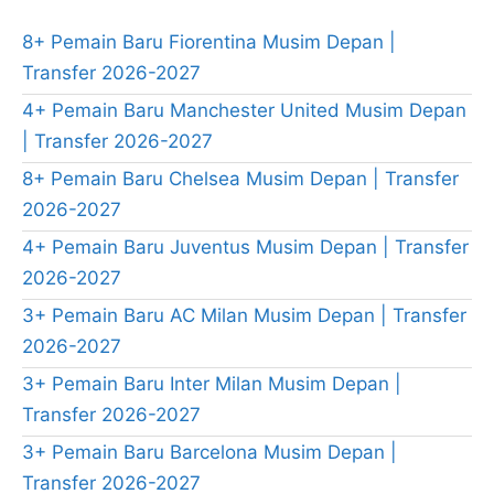
8+ Pemain Baru Fiorentina Musim Depan |
Transfer 2026-2027
4+ Pemain Baru Manchester United Musim Depan
| Transfer 2026-2027
8+ Pemain Baru Chelsea Musim Depan | Transfer
2026-2027
4+ Pemain Baru Juventus Musim Depan | Transfer
2026-2027
3+ Pemain Baru AC Milan Musim Depan | Transfer
2026-2027
3+ Pemain Baru Inter Milan Musim Depan |
Transfer 2026-2027
3+ Pemain Baru Barcelona Musim Depan |
Transfer 2026-2027