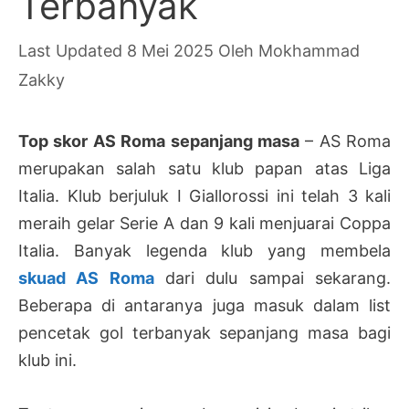
Terbanyak
8 Mei 2025
Oleh
Mokhammad
Zakky
Top skor AS Roma sepanjang masa
– AS Roma
merupakan salah satu klub papan atas Liga
Italia. Klub berjuluk I Giallorossi ini telah 3 kali
meraih gelar Serie A dan 9 kali menjuarai Coppa
Italia. Banyak legenda klub yang membela
skuad AS Roma
dari dulu sampai sekarang.
Beberapa di antaranya juga masuk dalam list
pencetak gol terbanyak sepanjang masa bagi
klub ini.