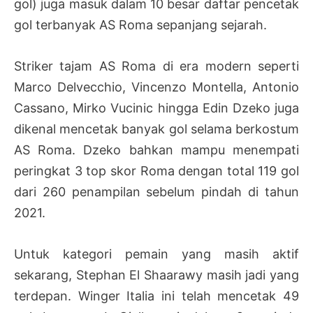
gol) juga masuk dalam 10 besar daftar pencetak
gol terbanyak AS Roma sepanjang sejarah.
Striker tajam AS Roma di era modern seperti
Marco Delvecchio, Vincenzo Montella, Antonio
Cassano, Mirko Vucinic hingga Edin Dzeko juga
dikenal mencetak banyak gol selama berkostum
AS Roma. Dzeko bahkan mampu menempati
peringkat 3 top skor Roma dengan total 119 gol
dari 260 penampilan sebelum pindah di tahun
2021.
Untuk kategori pemain yang masih aktif
sekarang, Stephan El Shaarawy masih jadi yang
terdepan. Winger Italia ini telah mencetak 49